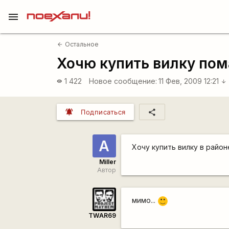
menu
Остальное
arrow_back
Хочю купить вилку пом
1 422
Новое сообщение:
11 Фев, 2009 12:21
visibility
arrow_downward
notifications_active
share
Подписаться
А
Хочу купить вилку в райо
Miller
Автор
мимо...
:)
TWAR69