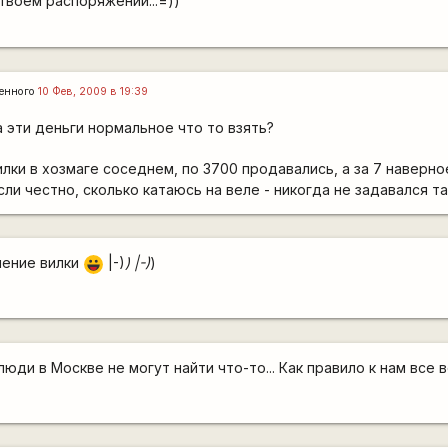
 твоём распоряжении...=))
енного
10 Фев, 2009 в 19:39
 эти деньги нормальное что то взять?
лки в хозмаге соседнем, по 3700 продавались, а за 7 наверн
ли честно, сколько катаюсь на веле - никогда не задавался т
чение вилки
|-)
) |-)
)
|-))
люди в Москве не могут найти что-то... Как правило к нам все 