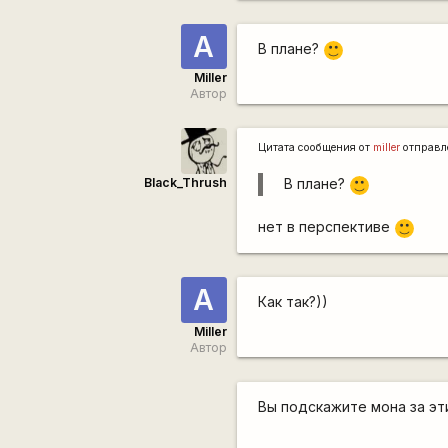
А
В плане?
:)
Miller
Автор
Цитата сообщения от
miller
отправл
Black_Thrush
В плане?
:)
нет в перспективе
:)
А
Как так?))
Miller
Автор
Вы подскажите мона за эт