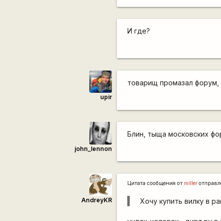
И где?
товарищ промазал форум, 
upir
Блин, тыща московских фо
john_lennon
Цитата сообщения от
miller
отправл
AndreyKR
Хочу купить вилку в р