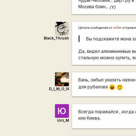
чудак-человек... дирт.ру в
Москва блин...
(Y)
Цитата сообщения от
miller
отправл
Black_Thrush
Вы подскажите мона за
Да, видел алюминиевые ви
стальную можно купить, ес
Вань, забыл указать назна
|-)
для рубалова
|-))
D_I_M_O_N
_)
Ю
Всегда поражался , когда 
или Киева..
Urri_M