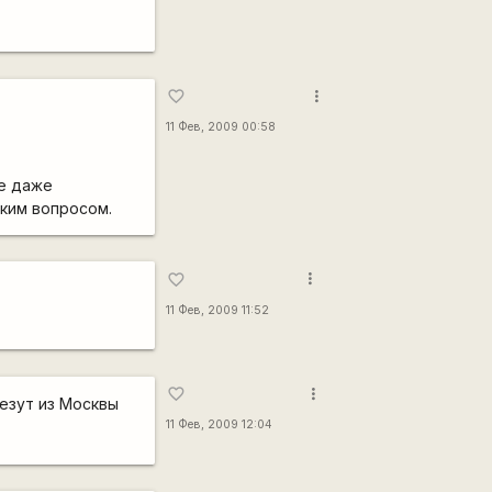
more_vert
favorite_border
11 Фев, 2009 00:58
ое даже
аким вопросом.
more_vert
favorite_border
11 Фев, 2009 11:52
more_vert
favorite_border
везут из Москвы
11 Фев, 2009 12:04