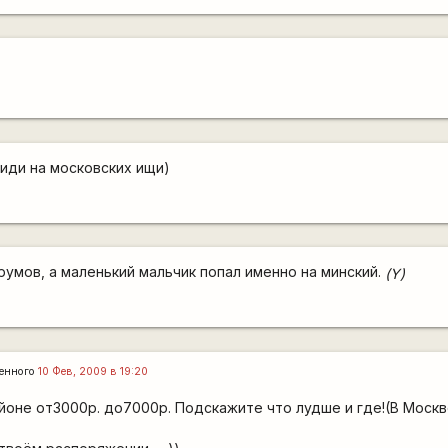
иди на московских ищи)
румов, а маленький мальчик попал именно на минский.
(Y)
енного
10 Фев, 2009 в 19:20
айоне от3000р. до7000р. Подскажите что лудше и где!(В Москв