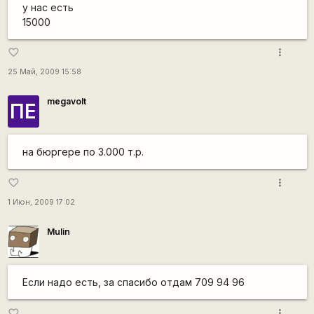
у нас есть
15000
more_vert
favorite_border
25 Май, 2009 15:58
megavolt
ПЕ
на бюргере по 3.000 т.р.
more_vert
favorite_border
1 Июн, 2009 17:02
Mulin
Если надо есть, за спасибо отдам 709 94 96
more_vert
favorite_border