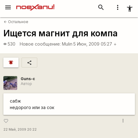
menu
search
more_vert
accessibility_new
Остальное
arrow_back
Ищется магнит для компа
530
Новое сообщение:
Mulin
5 Июн, 2009 05:27
visibility
arrow_downward
notifications_active
share
Guns-c
Автор
сабж
недорого или за сок
more_vert
favorite_border
22 Май, 2009 20:22