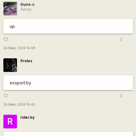
Guns-c
Автор
up
more_vert
favorite_border
24 Май, 2009 14:08
Protez
exsport.by
more_vert
favorite_border
24 Май, 2009 15:45
rider.by
R