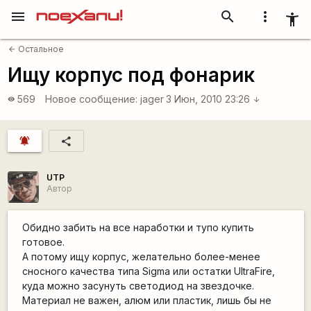
menu
search
more_vert
accessibility_new
Остальное
arrow_back
Ищу корпус под фонарик
569
Новое сообщение:
jager
3 Июн, 2010 23:26
visibility
arrow_downward
notifications_active
share
UTP
Автор
Обидно забить на все наработки и тупо купить
готовое.
А потому ищу корпус, желательно более-менее
сносного качества типа Sigma или остатки UltraFire,
куда можно засунуть светодиод на звездочке.
Материал не важен, алюм или пластик, лишь бы не