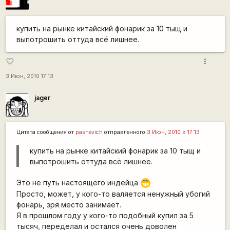
купить на рынке китайский фонарик за 10 тыщ и
выпотрошить оттуда всё лишнее.
more_vert
favorite_border
3 Июн, 2010 17:13
jager
Цитата сообщения от
pashevich
отправленного
3 Июн, 2010 в 17:13
купить на рынке китайский фонарик за 10 тыщ и
выпотрошить оттуда всё лишнее.
Это не путь настоящего индейца
;D
Просто, может, у кого-то валяется ненужный убогий
фонарь, зря место занимает.
Я в прошлом году у кого-то подобный купил за 5
тысяч, переделал и остался очень доволен