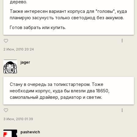
дерево.
Также интересен вариант корпуса для "головы", куда
планирую засунусть только светодиод без аккумов.
Готов забрать или купить.
more_vert
favorite_border
2 Июн, 2010 20:24
jager
Стану в очередь за топикстартером. Тоже
необходим корпус, куда бы влезли два 18650,
самопальный драйвер, радиатор и светик.
more_vert
favorite_border
3 Июн, 2010 01:39
pashevich