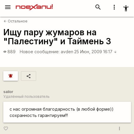
menu
search
more_vert
accessibility_new
Остальное
arrow_back
Ищу пару жумаров на
"Палестину" и Таймень 3
889
Новое сообщение:
avden
25 Июн, 2009 16:17
visibility
arrow_downward
notifications_active
share
sailor
Удалённый пользователь
с нас огромная благодарность (в любой форме))
сохранность гарантируем!!!
more_vert
favorite_border