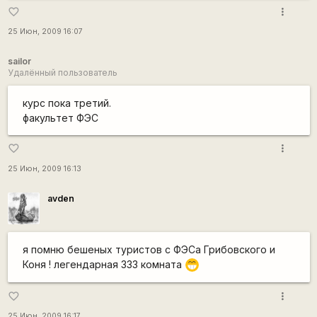
more_vert
favorite_border
25 Июн, 2009 16:07
sailor
Удалённый пользователь
курс пока третий.
факультет ФЭС
more_vert
favorite_border
25 Июн, 2009 16:13
avden
я помню бешеных туристов с ФЭСа Грибовского и
Коня ! легендарная 333 комната
;D
more_vert
favorite_border
25 Июн, 2009 16:17