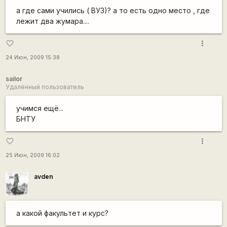
а где сами учились ( ВУЗ)? а то есть одно место , где
лежит два жумара....
more_vert
favorite_border
24 Июн, 2009 15:38
sailor
Удалённый пользователь
учимся ещё...
БНТУ
more_vert
favorite_border
25 Июн, 2009 16:02
avden
а какой факультет и курс?