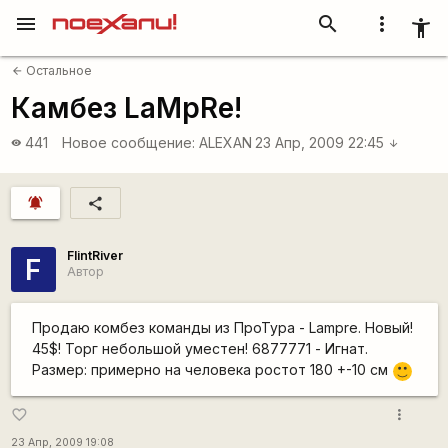
menu
search
more_vert
accessibility_new
Остальное
arrow_back
Камбез LaMpRe!
441
Новое сообщение:
ALEXAN
23 Апр, 2009 22:45
visibility
arrow_downward
notifications_active
share
FlintRiver
F
Автор
Продаю комбез команды из ПроТура - Lampre. Новый!
45$! Торг небольшой уместен! 6877771 - Игнат.
Размер: примерно на человека ростот 180 +-10 см
:)
more_vert
favorite_border
23 Апр, 2009 19:08