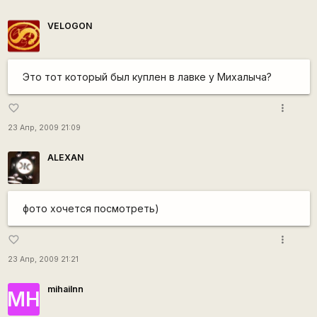
VELOGON
Это тот который был куплен в лавке у Михалыча?
more_vert
favorite_border
23 Апр, 2009 21:09
ALEXAN
фото хочется посмотреть)
more_vert
favorite_border
23 Апр, 2009 21:21
mihailnn
МН