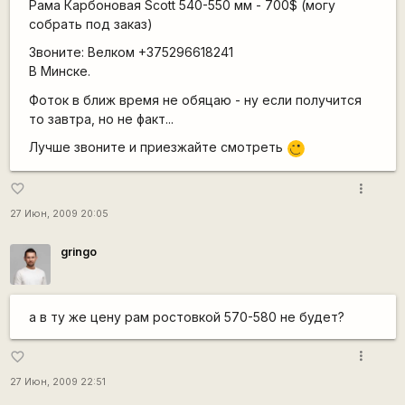
Рама Карбоновая Scott 540-550 мм - 700$ (могу
собрать под заказ)
Звоните: Велком +375296618241
В Минске.
Фоток в ближ время не обяцаю - ну если получится
то завтра, но не факт...
Лучше звоните и приезжайте смотреть
;)
more_vert
favorite_border
27 Июн, 2009 20:05
gringo
а в ту же цену рам ростовкой 570-580 не будет?
more_vert
favorite_border
27 Июн, 2009 22:51