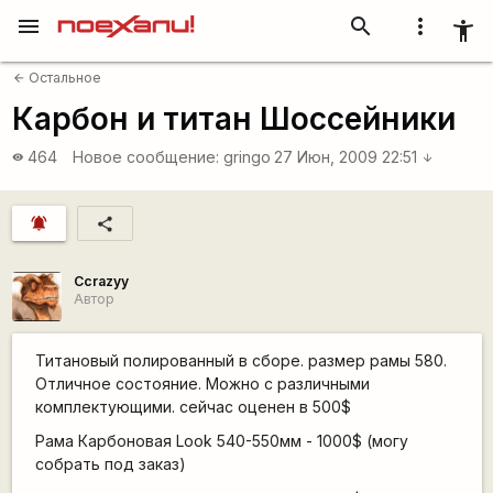
menu
search
more_vert
accessibility_new
Остальное
arrow_back
Карбон и титан Шоссейники
464
Новое сообщение:
gringo
27 Июн, 2009 22:51
visibility
arrow_downward
notifications_active
share
Ccrazyy
Автор
Титановый полированный в сборе. размер рамы 580.
Отличное состояние. Можно с различными
комплектующими. сейчас оценен в 500$
Рама Карбоновая Look 540-550мм - 1000$ (могу
собрать под заказ)