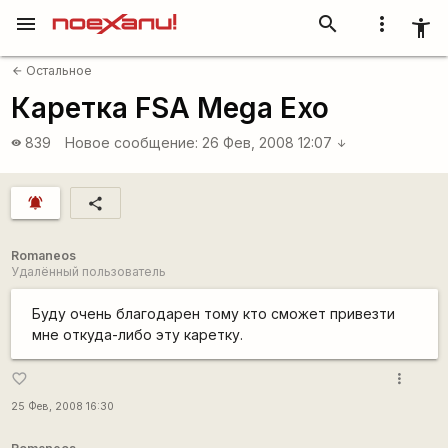
menu
search
more_vert
accessibility_new
Остальное
arrow_back
Каретка FSA Mega Exo
839
Новое сообщение:
26 Фев, 2008 12:07
visibility
arrow_downward
notifications_active
share
Romaneos
Удалённый пользователь
Буду очень благодарен тому кто сможет привезти
мне откуда-либо эту каретку.
more_vert
favorite_border
25 Фев, 2008 16:30