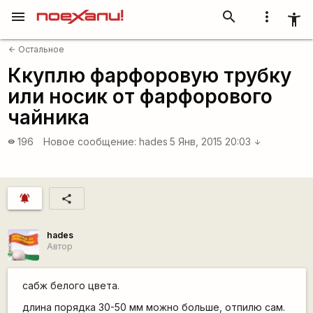
menu
search
more_vert
accessibility_new
Остальное
arrow_back
Ккуплю фарфоровую трубку
или носик от фарфорового
чайника
196
Новое сообщение:
hades
5 Янв, 2015 20:03
visibility
arrow_downward
notifications_active
share
hades
Автор
сабж белого цвета.
длина порядка 30-50 мм можно больше, отпилю сам.