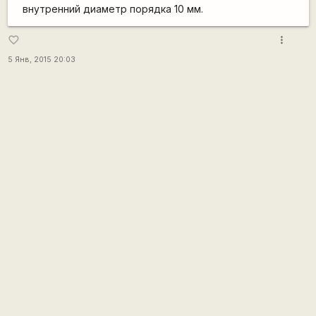
внутренний диаметр порядка 10 мм.
more_vert
favorite_border
5 Янв, 2015 20:03