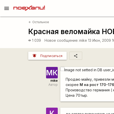
menu
Остальное
arrow_back
Красная веломайка Н
1 039
Новое сообщение:
mike
13 Июн, 2009 1
visibility
notifications_active
share
Подписаться
МК
Продаю майку, привезли мн
mike
скорее
М на рост 170-17
Автор
Производство германия ( 
Цена 70тыр.
К
до завтра включительно 