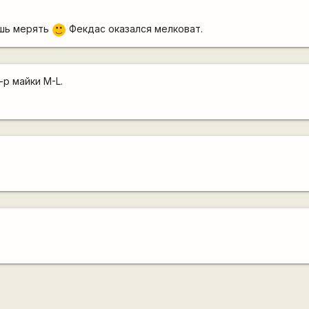
ешь мерять
Фекдас оказался мелковат.
:)
-р майки M-L.