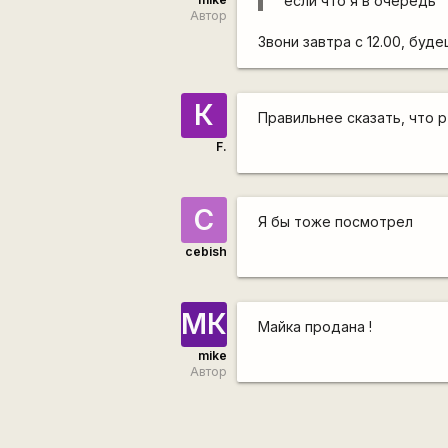
если что я в очередь
Автор
Звони завтра с 12.00, буд
К
Правильнее сказать, что р
F.
C
Я бы тоже посмотрел
cebish
МК
Майка продана !
mike
Автор