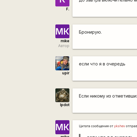
F.
МК
Бронирую.
mike
Автор
если что я в очередь
upir
Если никому из отметивши
lpdot
МК
Цитата сообщения от
ykshev
отпра
mike