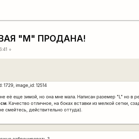
ОВАЯ "M" ПРОДАНА!
6:41
arrow_downward
е её еще зимой, но она мне мала. Написан раземер "L" но в р
6см
. Качество отличное, на боках вставки из мелкой сетки, сза
не смейтесь, действительно оттуда).
можно забронировать ?