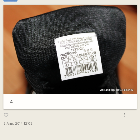
4
more_vert
favorite_border
5 Апр, 2014 12:03