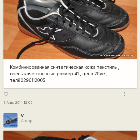
Комбинированная синтетическая кожа текстиль ,
очень качественные размер 41 , цена 20уе ,
тел80296112005
more_vert
favorite_border
5 Апр, 2014 12:00
V
Автор