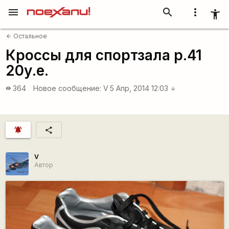
menu
search
more_vert
accessibility_new
Остальное
arrow_back
Кроссы для спортзала р.41
20у.е.
364
Новое сообщение:
V
5 Апр, 2014 12:03
visibility
arrow_downward
notifications_active
share
V
Автор