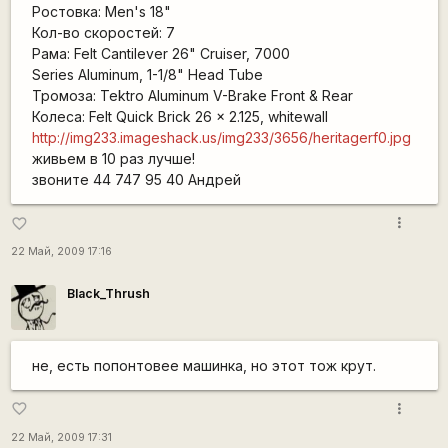
Ростовка: Men's 18"
Кол-во скоростей: 7
Рама: Felt Cantilever 26" Cruiser, 7000
Series Aluminum, 1-1/8" Head Tube
Тромоза: Tektro Aluminum V-Brake Front & Rear
Колеса: Felt Quick Brick 26 x 2.125, whitewall
http://img233.imageshack.us/img233/3656/heritagerf0.jpg
живьем в 10 раз лучше!
звоните 44 747 95 40 Андрей
more_vert
favorite_border
22 Май, 2009 17:16
Black_Thrush
не, есть попонтовее машинка, но этот тож крут.
more_vert
favorite_border
22 Май, 2009 17:31