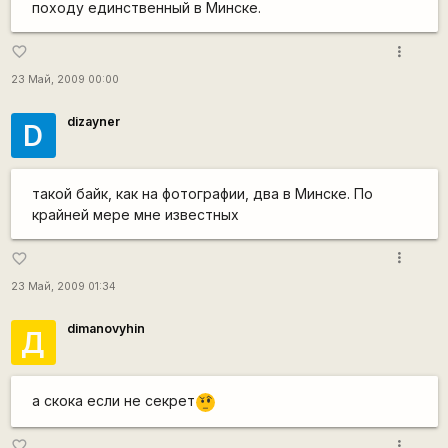
походу единственный в Минске.
more_vert
favorite_border
23 Май, 2009 00:00
dizayner
D
такой байк, как на фотографии, два в Минске. По
крайней мере мне известных
more_vert
favorite_border
23 Май, 2009 01:34
dimanovyhin
Д
а скока если не секрет
???
more_vert
favorite_border