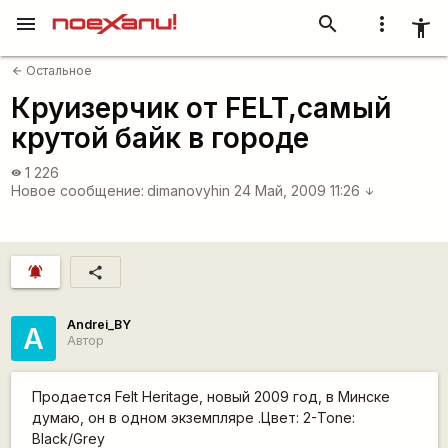
menu
search
more_vert
accessibility_new
Остальное
arrow_back
Круизерчик от FELT,самый
крутой байк в городе
1 226
visibility
Новое сообщение:
dimanovyhin
24 Май, 2009 11:26
arrow_downward
notifications_active
share
Andrei_BY
A
Автор
Продается Felt Heritage, новый 2009 год, в Минске
думаю, он в одном экземпляре .Цвет: 2-Tone:
Black/Grey