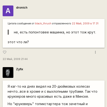
dronich
А
Цитата сообщения от
black_thrush
отправленного
22 Май, 2009 в 17:31
не, есть попонтовее машинка, но этот тож крут.
этот что ли?
more_vert
favorite_border
22 Май, 2009 21:44
Zyfix
Я каг-то на днях видел на 20-дюймовых колесах
нечто...все в хроме и с выхлопными трубами. Так что
круизеров много красивых есть даже в Минске.
Но "круизверь" топикстартера тож зачетный и