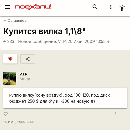
menu
search
more_vert
accessibility_new
Остальное
arrow_back
Купится вилка 1,1\8"
233
Новое сообщение:
V.I.P.
20 Июн, 2009 10:55
visibility
arrow_downward
notifications_active
share
V.I.P.
Автор
куплю вилку(хочу воздух), ход 100-120, под диск.
бюджет 250 $ для б\у и ~300 на новую #)
more_vert
favorite_border
20 Июн, 2009 10:55