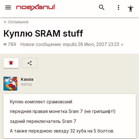
menu
search
more_vert
accessibility_new
Остальное
arrow_back
Куплю SRAM stuff
789
Новое сообщение:
impullz
28 Июл, 2007 23:23
visibility
arrow_downward
notifications_active
share
Kassia
Автор
Куплю комплект срамовский
передняя правая монетка Sram 7 (не грипшифт!)
задний переключатель Sram 7
А также переднюю звезду 32 зуба на 5 болтов.