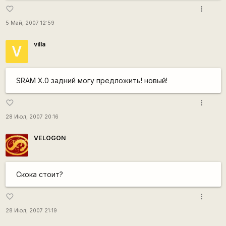
more_vert
favorite_border
5 Май, 2007 12:59
villa
V
SRAM X.0 задний могу предложить! новый!
more_vert
favorite_border
28 Июл, 2007 20:16
VELOGON
Скока стоит?
more_vert
favorite_border
28 Июл, 2007 21:19