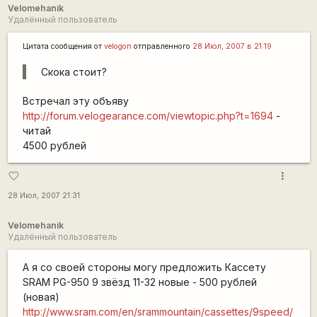
Velomehanik
Удалённый пользователь
Цитата сообщения от
velogon
отправленного
28 Июл, 2007 в 21:19
Скока стоит?
Встречал эту объяву
http://forum.velogearance.com/viewtopic.php?t=1694
-
читай
4500 рублей
more_vert
favorite_border
28 Июл, 2007 21:31
Velomehanik
Удалённый пользователь
А я со своей стороны могу предложить Кассету
SRAM PG-950 9 звёзд 11-32 новые - 500 рублей
(новая)
http://www.sram.com/en/srammountain/cassettes/9speed/