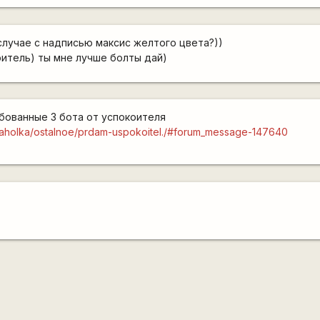
 случае с надписью максис желтого цвета?))
оитель) ты мне лучше болты дай)
бованные 3 бота от успокоителя
baraholka/ostalnoe/prdam-uspokoitel./#forum_message-147640