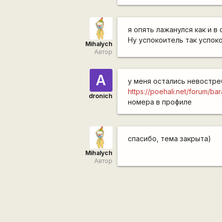
я опять лажанулся как и в
Ну успокоитель так успок
Mihalych
Автор
А
у меня остались невостре
https://poehali.net/forum/
dronich
номера в профиле
спасибо, тема закрыта)
Mihalych
Автор