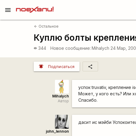
menu
Остальное
arrow_back
Куплю болты креплени
344
Новое сообщение:
Mihalych
24 Мар, 200
visibility
notifications_active
share
Подписаться
успок truvativ, крепление i
Может, у кого есть? Или х
Mihalych
Спасибо.
Автор
дасит ис мэйби Успокоите
john_lennon