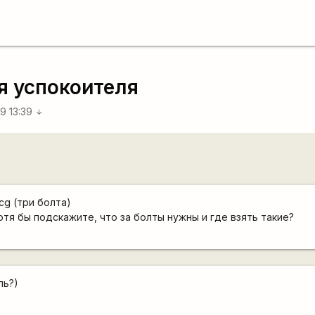
я успокоителя
9 13:39
arrow_downward
scg (три болта)
отя бы подскажите, что за болты нужны и где взять такие?
ль?)