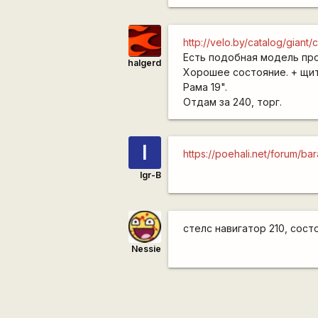
http://velo.by/catalog/gian
Есть подобная модель прош
halgerd
Хорошее состояние. + щи
Рама 19".
Отдам за 240, торг.
I
https://poehali.net/forum/
Igr-B
стелс навигатор 210, состо
Nessie