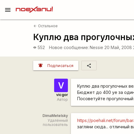
menu
Остальное
arrow_back
Куплю два прогулочны
552
Новое сообщение:
Nessie
20 Май, 2008 
visibility
notifications_active
share
Подписаться
V
Куплю два прогулочных ве
Бюджет до 400 уе за один
vicgor
Посоветуйте прогулочный
Автор
DimaMetelsky
https://poehali.net/forum/
Удалённый
пользователь
загляни сюда... отличный 