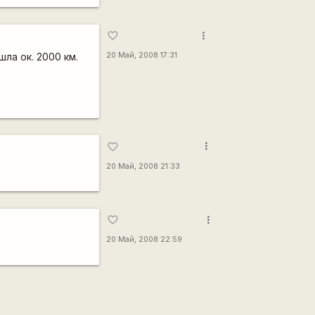
more_vert
favorite_border
ла ок. 2000 км.
20 Май, 2008 17:31
more_vert
favorite_border
20 Май, 2008 21:33
more_vert
favorite_border
20 Май, 2008 22:59