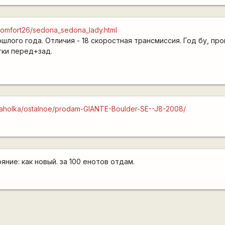
t/comfort26/sedona_sedona_lady.html
лого года. Отличия - 18 скоростная трансмиссия. Год бу, прош
тки перед+зад.
baraholka/ostalnoe/prodam-GIANTE-Boulder-SE--J8-2008/
яние: как новый. за 100 енотов отдам.