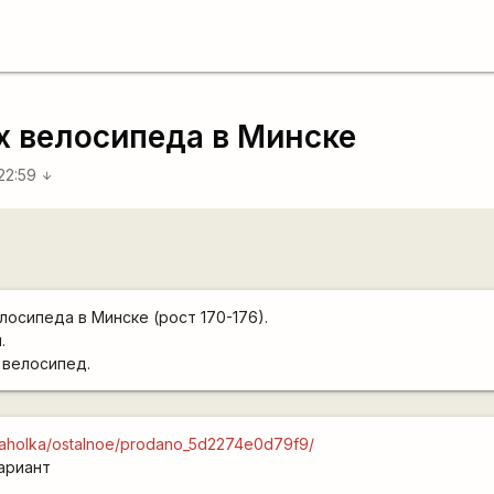
х велосипеда в Минске
22:59
arrow_downward
лосипеда в Минске (рост 170-176).
.
 велосипед.
baraholka/ostalnoe/prodano_5d2274e0d79f9/
вариант