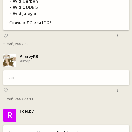
- Avid Carbon
- Avid CODE 5
- Avid juicy 5
Связь в
ЛС
или
ICQ!
more_vert
favorite_border
11 Май, 2009 11:36
AndreyKR
Автор
ап
more_vert
favorite_border
11 Май, 2009 23:44
rider.by
R