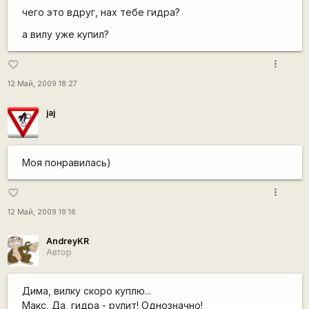
чего это вдруг, нах тебе гидра?
а вилу уже купил?
more_vert
favorite_border
12 Май, 2009 18:27
jaj
Моя понравилась)
more_vert
favorite_border
12 Май, 2009 19:16
AndreyKR
Автор
Дима, вилку скоро куплю...
Макс, Да, гидра - рулит! Однозначно!