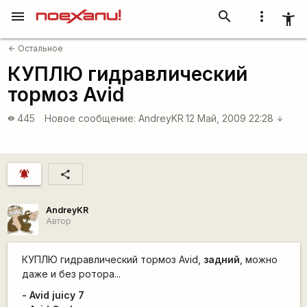
menu
search
more_vert
accessibility_new
Остальное
arrow_back
КУПЛЮ гидравлический
тормоз Avid
445
Новое сообщение:
AndreyKR
12 Май, 2009 22:28
visibility
arrow_downward
notifications_active
share
AndreyKR
Автор
КУПЛЮ гидравлический тормоз Avid,
задний
, можно
даже и без ротора...
- Avid juicy 7