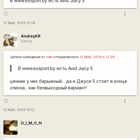
В www.exsport.by есть Avid Juicy 5
more_vert
favorite_border
12 Май, 2009 12:58
AndreyKR
Автор
Цитата сообщения от
rider
отправленного
12 Май, 2009 в 12:58
В www.exsport.by есть Avid Juicy 5
ценник у них барыжный... да и Джуси 5 стоит в конце
списка... как безвыходный вариант!
more_vert
favorite_border
12 Май, 2009 13:12
D_I_M_O_N