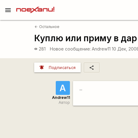
menu
Остальное
arrow_back
Куплю или приму в дар
281
Новое сообщение:
Andrew11
10 Дек, 200
visibility
notifications_active
share
Подписаться
A
...
Andrew11
Автор