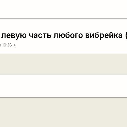
 левую часть любого вибрейка (
8 10:38
arrow_downward