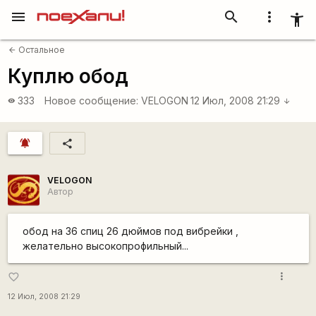
menu
search
more_vert
accessibility_new
Остальное
arrow_back
Куплю обод
333
Новое сообщение:
VELOGON
12 Июл, 2008 21:29
visibility
arrow_downward
notifications_active
share
VELOGON
Автор
обод на 36 спиц 26 дюймов под вибрейки ,
желательно высокопрофильный...
more_vert
favorite_border
12 Июл, 2008 21:29