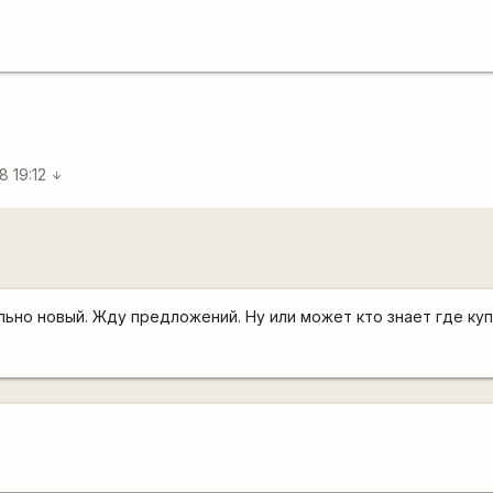
8 19:12
arrow_downward
ьно новый. Жду предложений. Ну или может кто знает где куп