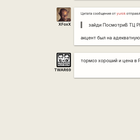
Цитата сообщения от
yurok
отправ
XFoxX
зайди ПосмотриВ ТЦ Р
акцент был на адекватную 
тормоз хороший и цена в Р
TWAR69