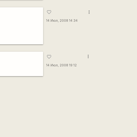
more_vert
favorite_border
14 Июл, 2008 14:34
more_vert
favorite_border
14 Июл, 2008 19:12