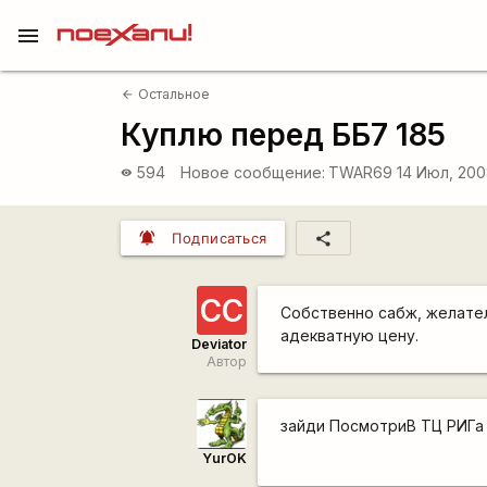
menu
Остальное
arrow_back
Куплю перед ББ7 185
594
Новое сообщение:
TWAR69
14 Июл, 200
visibility
notifications_active
share
Подписаться
СС
Собственно сабж, желател
адекватную цену.
Deviator
Автор
зайди ПосмотриВ ТЦ РИГа
YurOK