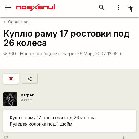
menu
search
more_vert
accessibility_new
Остальное
arrow_back
Куплю раму 17 ростовки под
26 колеса
360
Новое сообщение:
harper
26 Мар, 2007 12:05
visibility
arrow_downward
notifications_active
share
harper
Автор
Куплю раму 17 ростовки под 26 колеса
Рулевая колонка под 1 дюйм
more_vert
favorite_border