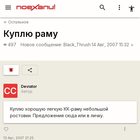
menu
search
more_vert
accessibility_new
Остальное
arrow_back
Куплю раму
497
Новое сообщение:
Black_Thrush
14 Авг, 2007 15:32
visibility
arrow_downward
notifications_active
share
Deviator
СС
Автор
Куплю хорошую легкую КК-раму небольшой
ростовки. Предложения сюда или в личку.
more_vert
favorite_border
13 Авг, 2007 21:25