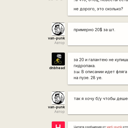
не дорого, это сколько?
примерно 20$ за шт.
van-punk
Автор
за 20 и галантею не купиш
гидропака.
dnbhead
з.ы. В описании идет фляга
на пузе. 28 уе.
так я хочу б/у чтобы деш
van-punk
Автор
H
Цитата сообщения от
van\-punk
отп