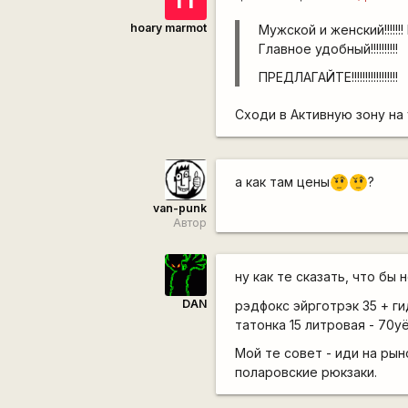
hoary marmot
Мужской и женский!!!!!!! Н
Главное удобный!!!!!!!!!!
ПРЕДЛАГАЙТЕ!!!!!!!!!!!!!!!!!
Сходи в Активную зону на 
а как там цены
?
???
???
van-punk
Автор
ну как те сказать, что бы
DAN
рэдфокс эйрготрэк 35 + ги
татонка 15 литровая - 70уё
Мой те совет - иди на рын
поларовские рюкзаки.