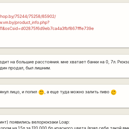
4shop.by/75244/75258/85902/
w.vm.by/product_info.php?
311&osCsid=d02875f6d9eb7ca4a3fbf867fffe739e
здит на большие расстояния. мне хватает банки на 0, 7л. Рюк
один продал, был лишним.
янул лицо, и попил
, а еще туда можно залить пиво
:)
;)
инт) появились велорюкзаки Loap:
тором на 1.5л за 120 000 бр красного цвета (взял себе такой в