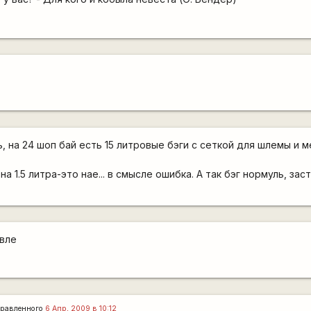
ь, на 24 шоп бай есть 15 литровые бэги с сеткой для шлемы и 
 на 1.5 литра-это нае... в смысле ошибка. А так бэг нормуль, зас
евле
равленного
6 Апр, 2009 в 10:12