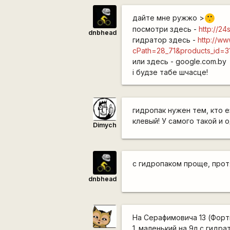
дайте мне ружжо >
:[
посмотри здесь -
http://2
dnbhead
гидратор здесь -
http://ww
cPath=28_71&products_id=
или здесь - google.com.by
і будзе табе шчасце!
гидропак нужен тем, кто е
клевый! У самого такой и 
Dimych
с гидропаком проще, прот
dnbhead
На Серафимовича 13 (Форт
1. маленький на 9л с гидра