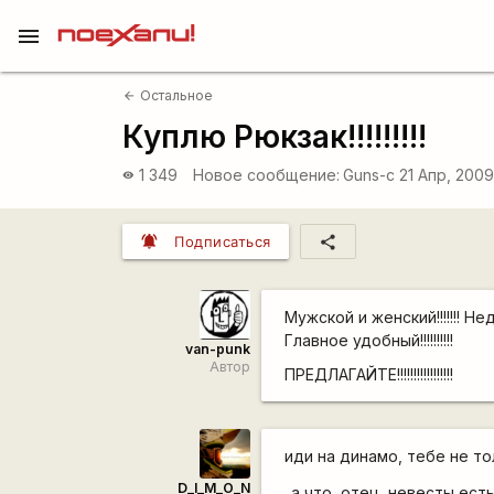
menu
Остальное
arrow_back
Куплю Рюкзак!!!!!!!!!
1 349
Новое сообщение:
Guns-c
21 Апр, 200
visibility
notifications_active
share
Подписаться
Мужской и женский!!!!!!! Недор
Главное удобный!!!!!!!!!!
van-punk
Автор
ПРЕДЛАГАЙТЕ!!!!!!!!!!!!!!!!!
иди на динамо, тебе не т
D_I_M_O_N
..а что, отец, невесты ест