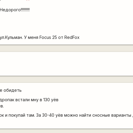
едорого!!!!!!!!!!
ул.Кульман. У меня Focus 25 от RedFox
 не обидеть
дропак встали мну в 130 уёв
в.
ок и покупай там. За 30-40 уёв можно найти сносные варианты