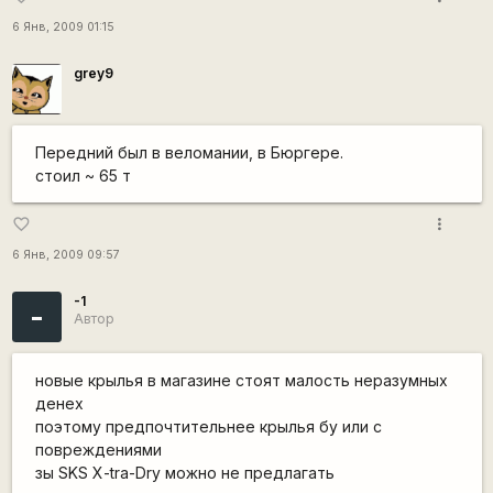
6 Янв, 2009 01:15
grey9
Передний был в веломании, в Бюргере.
стоил ~ 65 т
more_vert
favorite_border
6 Янв, 2009 09:57
-1
-
Автор
новые крылья в магазине стоят малость неразумных
денех
поэтому предпочтительнее крылья бу или с
повреждениями
зы SKS X-tra-Dry можно не предлагать