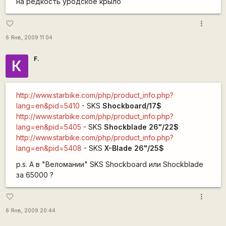
на редкость уродское крыло
more_vert
favorite_border
6 Янв, 2009 11:04
F.
К
http://www.starbike.com/php/product_info.php?
lang=en&pid=5410
- SKS
Shockboard/17$
http://www.starbike.com/php/product_info.php?
lang=en&pid=5405
- SKS
Shockblade 26"/22$
http://www.starbike.com/php/product_info.php?
lang=en&pid=5408
- SKS
X-Blade 26"/25$
p.s. А в "Веломании" SKS Shockboard или Shockblade
за 65000 ?
more_vert
favorite_border
6 Янв, 2009 20:44