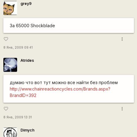
grey9
За 65000 Shockblade
more_vert
favorite_border
8 Янв, 2009 09:41
Atrides
думаю что вот тут можно все найти без проблем
http://www.chainreactioncycles.com/Brands.aspx?
BrandID=392
more_vert
favorite_border
8 Янв, 2009 13:31
Dimych