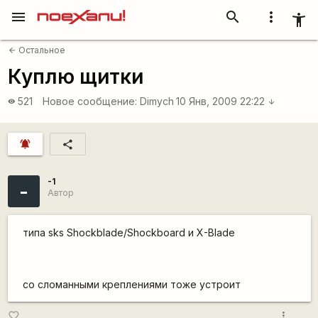
menu
search
more_vert
accessibility_new
Остальное
arrow_back
Куплю щитки
521
Новое сообщение:
Dimych
10 Янв, 2009 22:22
visibility
arrow_downward
notifications_active
share
-1
-
Автор
типа sks Shockblade/Shockboard и X-Blade
со сломанными креплениями тоже устроит
more_vert
favorite_border