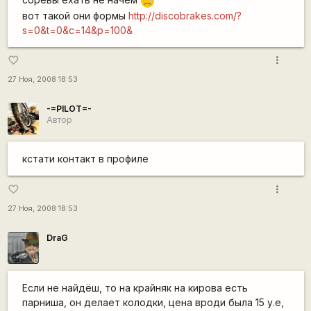
:'(
вот такой они формы
http://discobrakes.com/?
s=0&t=0&c=14&p=100&
more_vert
favorite_border
27 Ноя, 2008 18:53
-=PILOT=-
Автор
кстати контакт в профиле
more_vert
favorite_border
27 Ноя, 2008 18:53
DraG
Если не найдёш, то на крайняк на кирова есть
парниша, он делает колодки, цена вроди была 15 у.е,