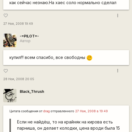
как сейчас незнаю.На хаес соло нормально сделал
more_vert
favorite_border
27 Ноя, 2008 19:49
-=PILOT=-
Автор
купил!!! всем спасибо, все свободны
;)
more_vert
favorite_border
28 Ноя, 2008 20:05
Black_Thrush
Цитата сообщения от
drag
отправленного
27 Ноя, 2008 в 19:49
Если не найдёш, то на крайняк на кирова есть
парниша, он делает колодки, цена вроди была 15