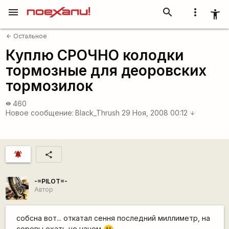
menu
search
more_vert
accessibility_new
Остальное
arrow_back
Куплю СРОЧНО колодки
тормозные для деоровских
тормозилок
460
visibility
Новое сообщение:
Black_Thrush
29 Ноя, 2008 00:12
arrow_downward
notifications_active
share
-=PILOT=-
Автор
собсна вот... откатал сення последний миллиметр, на
соревы ехать не начем