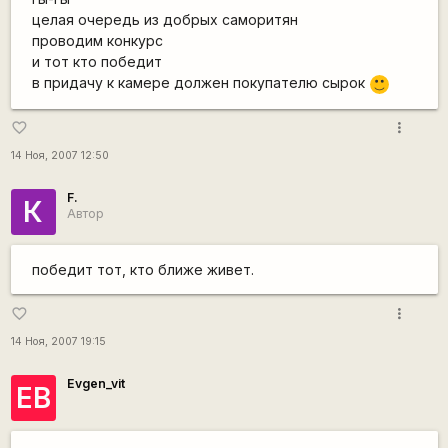
целая очередь из добрых саморитян
проводим конкурс
и тот кто победит
в придачу к камере должен покупателю сырок
:)
more_vert
favorite_border
14 Ноя, 2007 12:50
F.
К
Автор
победит тот, кто ближе живет.
more_vert
favorite_border
14 Ноя, 2007 19:15
Evgen_vit
ЕВ