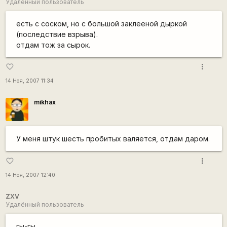
Удалённый пользователь
есть с соском, но с большой заклееной дыркой
(последствие взрыва).
отдам тож за сырок.
more_vert
favorite_border
14 Ноя, 2007 11:34
mikhax
У меня штук шесть пробитых валяется, отдам даром.
more_vert
favorite_border
14 Ноя, 2007 12:40
ZXV
Удалённый пользователь
гы-гы