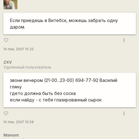
Если приедешь в Витебск, можешь забрать одну
даром.
more_vert
favorite_border
14 Ноя, 2007 10:25
ZXV
Удалённый пользователь
звони вечером (21-00...23-00) 694-77-92 Василий
гляну
гдето должна быть без соска
если найду - с тебя глазированный сырок
more_vert
favorite_border
14 Ноя, 2007 10:58
Mamont