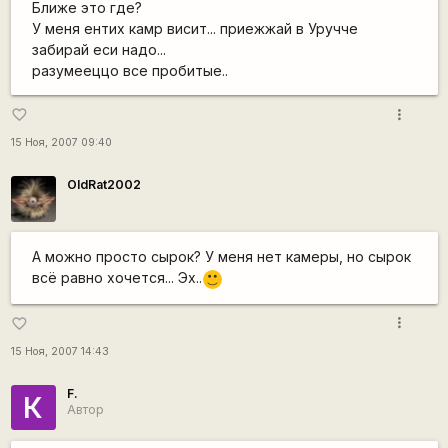
Ближе это где?
У меня ентих камр висит... приежжай в Уручче
забирай еси надо...
разумееццо все пробитые..
more_vert
favorite_border
15 Ноя, 2007 09:40
OldRat2002
А можно просто сырок? У меня нет камеры, но сырок
всё равно хочется... Эх..
:)
more_vert
favorite_border
15 Ноя, 2007 14:43
F.
К
Автор