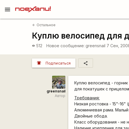
menu
Остальное
arrow_back
Куплю велосипед для 
512
Новое сообщение:
greensnail
7 Сен, 2008
visibility
notifications_active
share
Подписаться
Куплю велосипед - горник
для покатушек с прицелом
greensnail
Автор
Требования:
Низкая ростовка - 15"-16" 
Алюминиевая рама. Малый 
Двойные обода.
Класс оборудования - не н
Наличие крепления для з