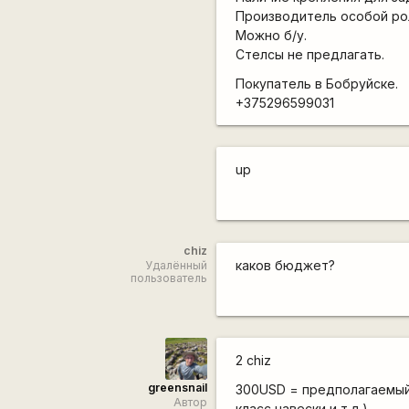
Производитель особой рол
Можно б/у.
Стелсы не предлагать.
Покупатель в Бобруйске.
+375296599031
up
chiz
каков бюджет?
Удалённый
пользователь
2 chiz
greensnail
300USD = предполагаемый 
Автор
класс навески и т.д.).