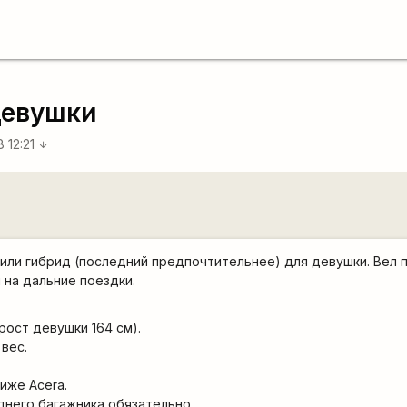
девушки
 12:21
arrow_downward
 или гибрид (последний предпочтительнее) для девушки. Вел
 на дальние поездки.
(рост девушки 164 см).
вес.
иже Acera.
аднего багажника
обязательно.