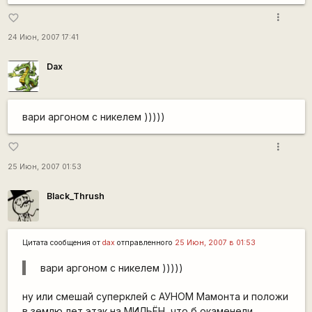
more_vert
favorite_border
24 Июн, 2007 17:41
Dax
вари аргоном с никелем )))))
more_vert
favorite_border
25 Июн, 2007 01:53
Black_Thrush
Цитата сообщения от
dax
отправленного
25 Июн, 2007 в 01:53
вари аргоном с никелем )))))
ну или смешай суперклей с АУНОМ Мамонта и положи
в землю лет этак на МИЛЬЁН, что б окаменели