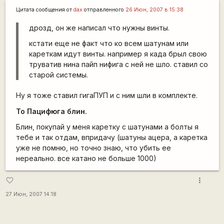
Цитата сообщения от
dax
отправленного
26 Июн, 2007 в 15:38
дрозд, он же написал что нужны винты.
кстати еще не факт что ко всем шатунам или
кареткам идут винты. например я када брыл свою
труватив нина пайп нифига с ней не шло. ставил со
старой системы.
Ну я тоже ставил гигаПУП и с ним шли в комплекте.
To Пацифюга блин.
Блин, покупай у меня каретку с шатунами а болты я
тебе и так отдам, впридачу (шатуны ацера, а каретка
уже не помню, но точно знаю, что убить ее
нереально. все катано не больше 1000)
more_vert
favorite_border
27 Июн, 2007 14:18