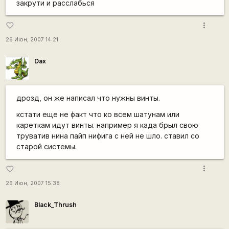
закрути и расслабься
more_vert
favorite_border
26 Июн, 2007 14:21
Dax
дрозд, он же написал что нужны винты.
кстати еще не факт что ко всем шатунам или
кареткам идут винты. например я када брыл свою
труватив нина пайп нифига с ней не шло. ставил со
старой системы.
more_vert
favorite_border
26 Июн, 2007 15:38
Black_Thrush