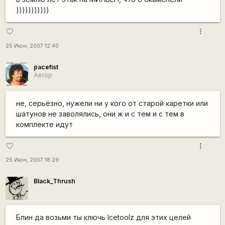
)))))))))))
more_vert
favorite_border
25 Июн, 2007 12:40
pacefist
Автор
не, серьёзно, нужели ни у кого от старой каретки или
шатунов не заволялись, они ж и с тем и с тем в
комплекте идут
more_vert
favorite_border
25 Июн, 2007 18:29
Black_Thrush
Блин да возьми ты ключь Icetoolz для этих целей