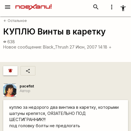
menu
search
more_vert
accessibility_new
Остальное
arrow_back
КУПЛЮ Винты в каретку
638
visibility
Новое сообщение:
Black_Thrush
27 Июн, 2007 14:18
arrow_downward
notifications_active
share
pacefist
Автор
куплю за недорого два винтика в каретку, которыми
шатуны крепятся, ОЯЗАТЕЛЬНО ПОД
ШЕСТИГРАННИК!!!
под головку болты не предлогать