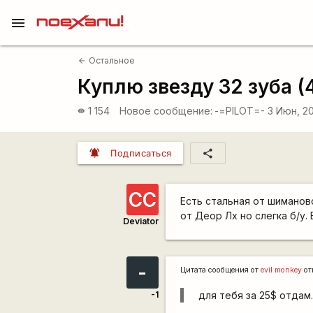
menu
Остальное
arrow_back
Куплю звезду 32 зуба (
1 154
Новое сообщение:
-=PILOT=-
3 Июн, 2
visibility
notifications_active
share
Подписаться
СС
Есть стальная от шимановс
от Деор Лх но слегка б/у.
Deviator
-
Цитата сообщения от
evil monkey
от
-1
для тебя за 25$ отдам.