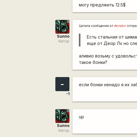
могу предлжить 12.5$
Цитата сообщения от
deviator
отпра
Sunno
Есть стальная от шима
Автор
еще от Деор Лх но сле
аливио возьму с удовольст
такое бонки?
-
если бонки ненадо я их за
-1
up
Sunno
Автор