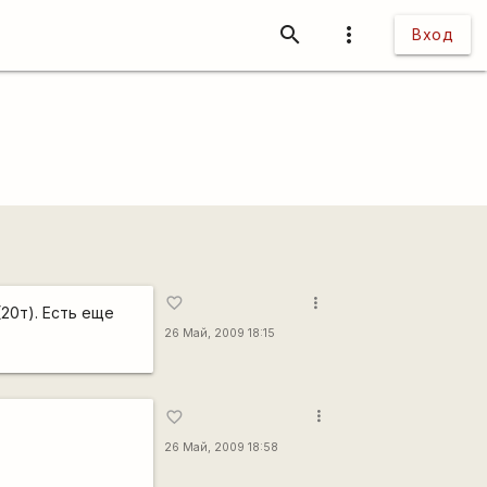
search
more_vert
Вход
more_vert
favorite_border
(20т). Есть еще
26 Май, 2009 18:15
more_vert
favorite_border
26 Май, 2009 18:58