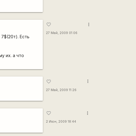
more_vert
favorite_border
27 Май, 2009 01:06
 7$(20т). Есть
у их. а что
more_vert
favorite_border
27 Май, 2009 11:26
more_vert
favorite_border
2 Июн, 2009 18:44