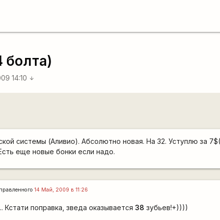
4 болта)
009 14:10
arrow_downward
кой системы (Аливио). Абсолютно новая. На 32. Уступлю за 7$
 Есть еще новые бонки если надо.
правленного
14 Май, 2009 в 11:26
.. Кстати поправка, зведа оказывается
38
зубьев!+))))