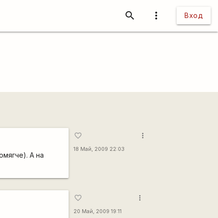
search
more_vert
Вход
more_vert
favorite_border
18 Май, 2009 22:03
омягче). А на
more_vert
favorite_border
20 Май, 2009 19:11