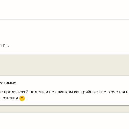
9:11
arrow_downward
естимые.
е предзаказ 3 недели и не слишком кантрийные (т.е. хочется п
едложения
:)