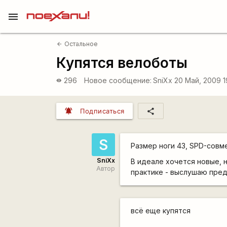
menu
Остальное
arrow_back
Купятся велоботы
296
Новое сообщение:
SniXx
20 Май, 2009 1
visibility
notifications_active
share
Подписаться
S
Размер ноги 43, SPD-совм
SniXx
В идеале хочется новые, н
Автор
практике - выслушаю пр
всё еще купятся