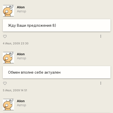
Alion
Автор
Жду Ваши предложения 8)
more_vert
favorite_border
4 Июл, 2009 23:30
Alion
Автор
Обмен вполне себе актуален
more_vert
favorite_border
5 Июл, 2009 14:51
Alion
Автор