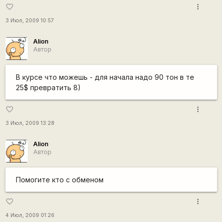
more_vert
favorite_border
3 Июл, 2009 10:57
Alion
Автор
В курсе что можешь - для начала надо 90 тон в те
25$ превратить 8)
more_vert
favorite_border
3 Июл, 2009 13:28
Alion
Автор
Помогите кто с обменом
more_vert
favorite_border
4 Июл, 2009 01:26