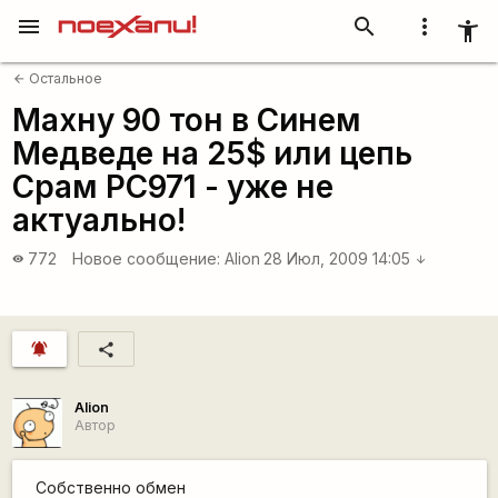
menu
search
more_vert
accessibility_new
Остальное
arrow_back
Махну 90 тон в Синем
Медведе на 25$ или цепь
Срам PC971 - уже не
актуально!
772
Новое сообщение:
Alion
28 Июл, 2009 14:05
visibility
arrow_downward
notifications_active
share
Alion
Автор
Собственно обмен