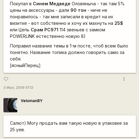
Покупал в
Синем Медведе
Оловяныча - так там 5%
цены на аксессуары - дали
90 тон
- ниче не
понравилось - так мне записали в кредит на их
визитке - вот собственно и хочу их махнуть на
25$
или Цепь
Срам PC971
114 звеньев с замком
POWERLINK естественно новую 8)
Поправил название темы в 1-м посте, чтоб всем было
понятно. Название топика должно говорить само за
себя.
[ясныйПерец]
more_vert
favorite_border
3 Июл, 2009 01:12
VelomanBY
Салют) Могу продать вам такую новую в упаковке за
25 уев.