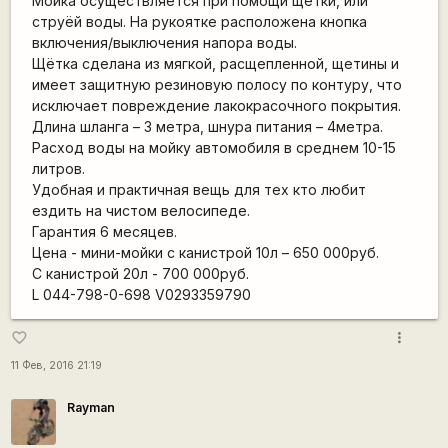
Мойка осуществляется при помощи щетки, или
струёй воды. На рукоятке расположена кнопка
включения/выключения напора воды.
Щётка сделана из мягкой, расщепленной, щетины и
имеет защитную резиновую полосу по контуру, что
исключает повреждение лакокрасочного покрытия.
Длина шланга – 3 метра, шнура питания – 4метра.
Расход воды на мойку автомобиля в среднем 10-15
литров.
Удобная и практичная вещь для тех кто любит
ездить на чистом велосипеде.
Гарантия 6 месяцев.
Цена - мини-мойки с канистрой 10л – 650 000руб.
С канистрой 20л - 700 000руб.
L 044-798-0-698 V0293359790
more_vert
favorite_border
11 Фев, 2016 21:19
Rаyman