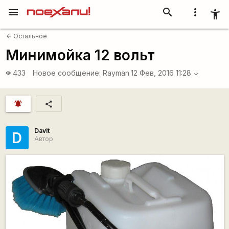
menu
search
more_vert
accessibility_new
Остальное
arrow_back
Минимойка 12 вольт
433
Новое сообщение:
Rаyman
12 Фев, 2016 11:28
visibility
arrow_downward
notifications_active
share
Davit
D
Автор