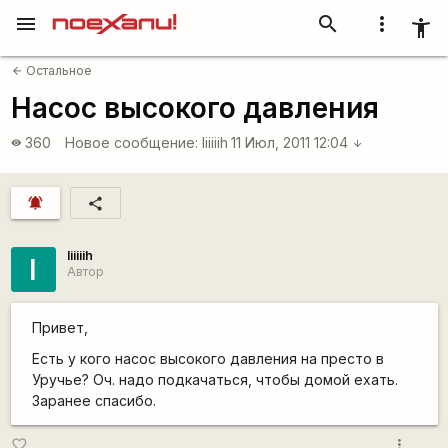
menu
search
more_vert
accessibility_new
Остальное
arrow_back
Насос высокого давления
360
Новое сообщение:
Iiiiiih
11 Июл, 2011 12:04
visibility
arrow_downward
notifications_active
share
Iiiiiih
I
Автор
Привет,
Есть у кого насос высокого давления на престо в
Уручье? Оч. надо подкачаться, чтобы домой ехать.
Заранее спасибо.
more_vert
favorite_border