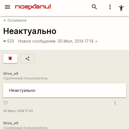
menu
search
more_vert
accessibility_new
Остальное
arrow_back
Неактуально
533
Новое сообщение:
30 Июл, 2014 17:14
visibility
arrow_downward
notifications_active
share
Wise_elf
Удалённый пользователь
Неактуально
more_vert
favorite_border
30 Июн, 2014 17:43
Wise_elf
Удалённый пользователь