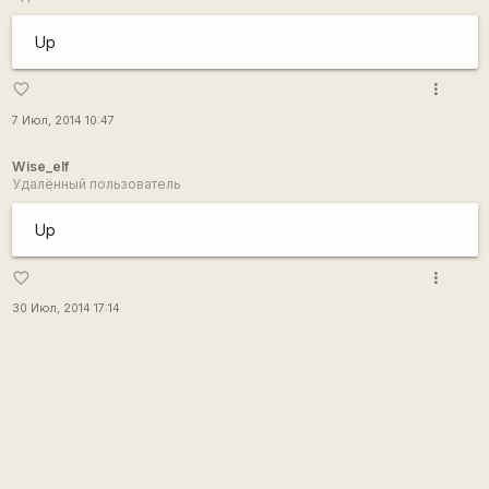
Up
more_vert
favorite_border
7 Июл, 2014 10:47
Wise_elf
Удалённый пользователь
Up
more_vert
favorite_border
30 Июл, 2014 17:14