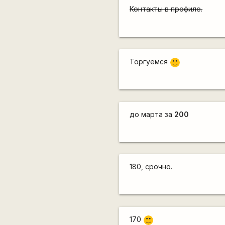
Контакты в профиле.
Торгуемся
:)
до марта за
200
180, срочно.
170
:)