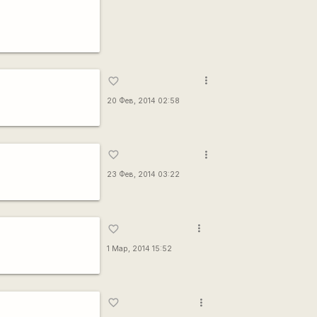
more_vert
favorite_border
20 Фев, 2014 02:58
more_vert
favorite_border
23 Фев, 2014 03:22
more_vert
favorite_border
1 Мар, 2014 15:52
more_vert
favorite_border