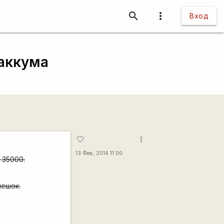
search
more_vert
Вход
 аккума
more_vert
favorite_border
13 Фев, 2014 11:00
 35000.
мешок.