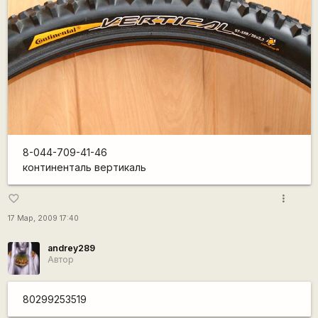
8-044-709-41-46
континенталь вертикаль
more_vert
favorite_border
17 Мар, 2009 17:40
andrey289
Автор
80299253519