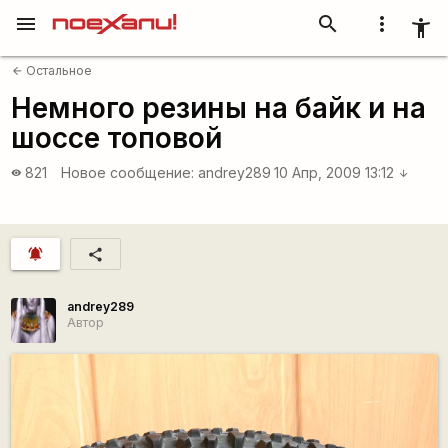
menu
search
more_vert
accessibility_new
Остальное
arrow_back
Немного резины на байк и на
шоссе топовой
821
Новое сообщение:
andrey289
10 Апр, 2009 13:12
visibility
arrow_downward
notifications_active
share
andrey289
Автор