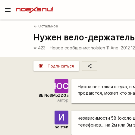
menu
Остальное
arrow_back
Нужен вело-держатель
423
Новое сообщение:
holsten
11 Апр, 2012 1
visibility
notifications_active
share
Подписаться
ЮС
Нужна вот такая штука, в 
продаются, может кто знае
BblNoSMoZZGa
Автор
И
независимости 58 (около 
телефонов.....на 2м или 3м
holsten