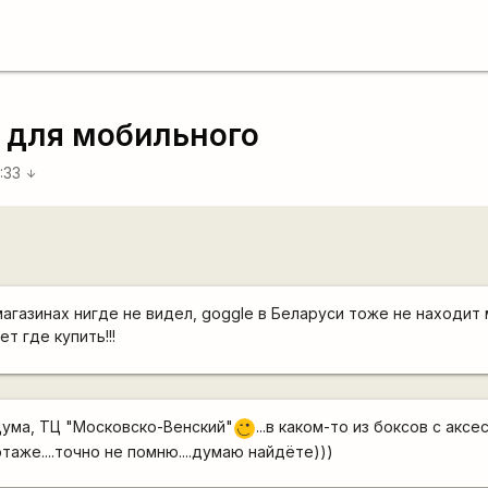
 для мобильного
2:33
arrow_downward
магазинах нигде не видел, goggle в Беларуси тоже не находит
т где купить!!!
цума, ТЦ "Московско-Венский"
...в каком-то из боксов с акс
;)
 этаже....точно не помню....думаю найдёте)))