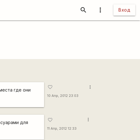
search
more_vert
Вход
more_vert
favorite_border
 места где они
10 Апр, 2012 23:03
more_vert
favorite_border
ессуарами для
11 Апр, 2012 12:33