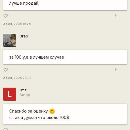
лучше продай,
more_vert
favorite_border
3 Сен, 2008 19:28
DraG
за 100 у.е в лучшем случае
more_vert
favorite_border
3 Сен, 2008 20:09
limit
L
Автор
Спасибо за оценку
:)
я так и думал что около 100$