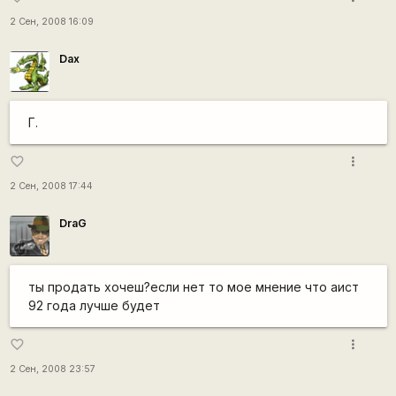
2 Сен, 2008 16:09
Dax
Г.
more_vert
favorite_border
2 Сен, 2008 17:44
DraG
ты продать хочеш?если нет то мое мнение что аист
92 года лучше будет
more_vert
favorite_border
2 Сен, 2008 23:57