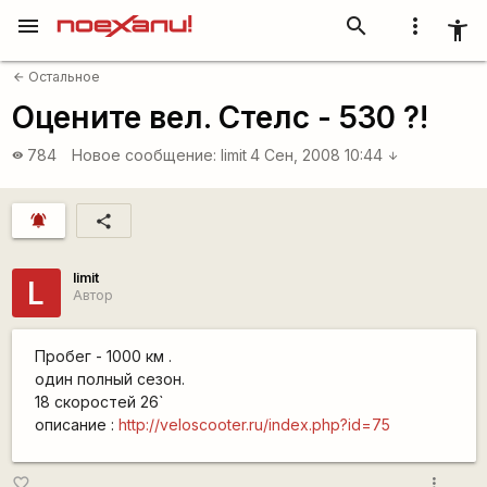
menu
search
more_vert
accessibility_new
Остальное
arrow_back
Оцените вел. Стелс - 530 ?!
784
Новое сообщение:
limit
4 Сен, 2008 10:44
visibility
arrow_downward
notifications_active
share
limit
L
Автор
Пробег - 1000 км .
один полный сезон.
18 скоростей 26`
описание :
http://veloscooter.ru/index.php?id=75
more_vert
favorite_border