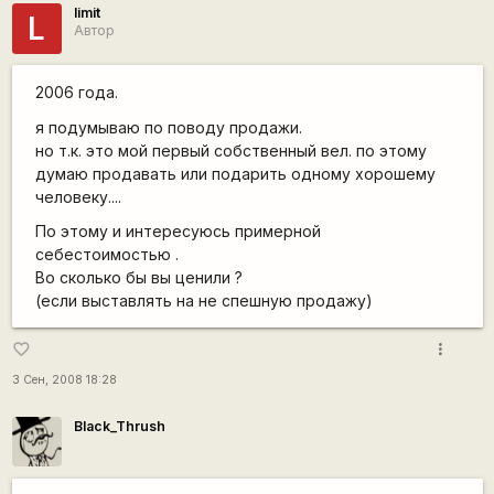
limit
L
Автор
2006 года.
я подумываю по поводу продажи.
но т.к. это мой первый собственный вел. по этому
думаю продавать или подарить одному хорошему
человеку....
По этому и интересуюсь примерной
себестоимостью .
Во сколько бы вы ценили ?
(если выставлять на не спешную продажу)
more_vert
favorite_border
3 Сен, 2008 18:28
Black_Thrush