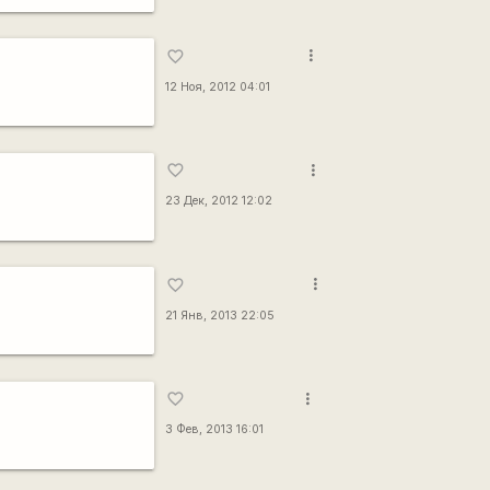
more_vert
favorite_border
12 Ноя, 2012 04:01
more_vert
favorite_border
23 Дек, 2012 12:02
more_vert
favorite_border
21 Янв, 2013 22:05
more_vert
favorite_border
3 Фев, 2013 16:01