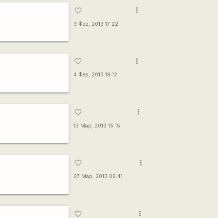
more_vert
favorite_border
3 Фев, 2013 17:22
more_vert
favorite_border
4 Фев, 2013 19:12
more_vert
favorite_border
13 Мар, 2013 15:15
more_vert
favorite_border
27 Мар, 2013 09:41
more_vert
favorite_border