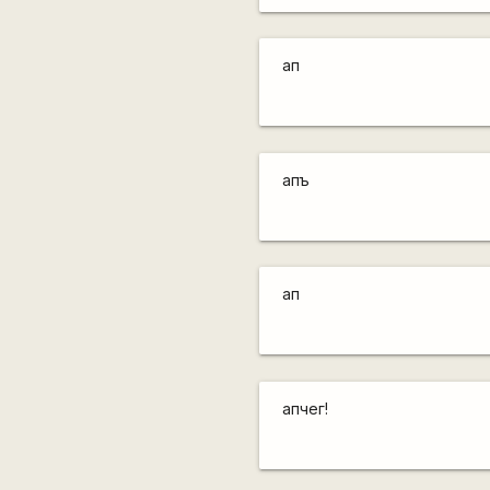
ап
апъ
ап
апчег!