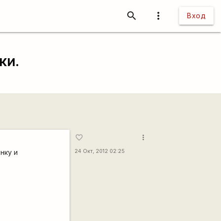
search
more_vert
Вход
ки.
more_vert
favorite_border
нку и
24 Окт, 2012 02:25