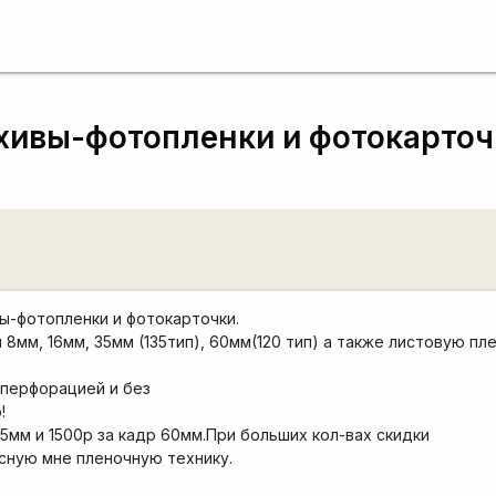
хивы-фотопленки и фотокарточ
ы-фотопленки и фотокарточки.
мм, 16мм, 35мм (135тип), 60мм(120 тип) а также листовую пле
 перфорацией и без
!
35мм и 1500р за кадр 60мм.При больших кол-вах скидки
есную мне пленочную технику.