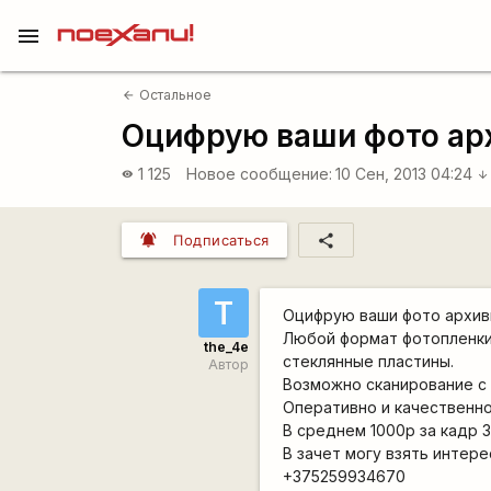
menu
Остальное
arrow_back
Оцифрую ваши фото ар
1 125
Новое сообщение:
10 Сен, 2013 04:24
visibility
arrow_downward
notifications_active
share
Подписаться
T
Оцифрую ваши фото архив
Любой формат фотопленки 8
the_4e
стеклянные пластины.
Автор
Возможно сканирование с
Оперативно и качественно
В среднем 1000р за кадр 
В зачет могу взять интер
+375259934670