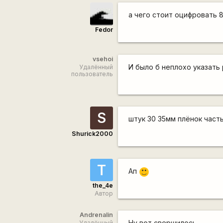
а чего стоит оцифровать 
Fedor
vsehoi
И было б неплохо указать
Удалённый
пользователь
S
штук 30 35мм плёнок част
Shurick2000
T
Ап
:)
the_4e
Автор
Andrenalin
Ну вот свершилось.
Удалённый