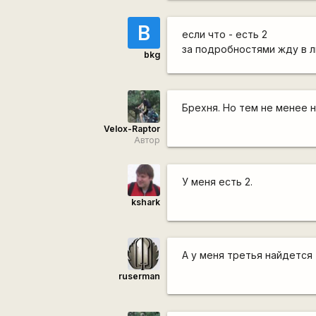
B
если что - есть 2
за подробностями жду в л
bkg
Брехня. Но тем не менее 
Velox-Raptor
Автор
У меня есть 2.
kshark
А у меня третья найдется
ruserman