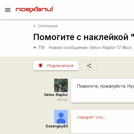
menu
Остальное
arrow_back
Помогите с наклейкой
719
Новое сообщение:
Velox-Raptor
17 Июл, 
visibility
notifications_active
share
Подписаться
Помогите, пожалуйста. Ну
Velox-Raptor
Автор
говорят что...
Sssergey83