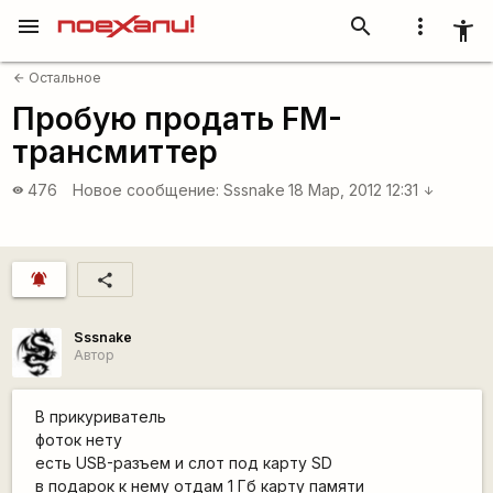
menu
search
more_vert
accessibility_new
Остальное
arrow_back
Пробую продать FM-
трансмиттер
476
Новое сообщение:
Sssnake
18 Мар, 2012 12:31
visibility
arrow_downward
notifications_active
share
Sssnake
Автор
В прикуриватель
фоток нету
есть USB-разъем и слот под карту SD
в подарок к нему отдам 1 Гб карту памяти