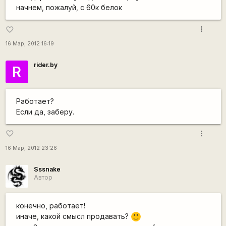
начнем, пожалуй, с 60к белок
more_vert
favorite_border
16 Мар, 2012 16:19
rider.by
R
Работает?
Если да, заберу.
more_vert
favorite_border
16 Мар, 2012 23:26
Sssnake
Автор
конечно, работает!
иначе, какой смысл продавать?
:)