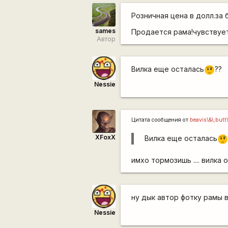
Розничная цена в долл.за 
sames
Продается рама!чувствуе
Автор
Вилка еще осталась
??
???
Nessie
Цитата сообщения от
beavis\&\;butt
XFoxX
Вилка еще осталась
??
имхо тормозишь .... вилка 
ну дык автор фотку рамы в
Nessie