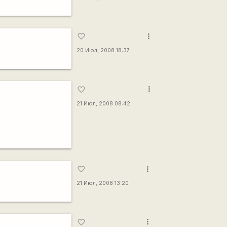
more_vert
favorite_border
20 Июл, 2008 18:37
more_vert
favorite_border
21 Июл, 2008 08:42
more_vert
favorite_border
21 Июл, 2008 13:20
more_vert
favorite_border