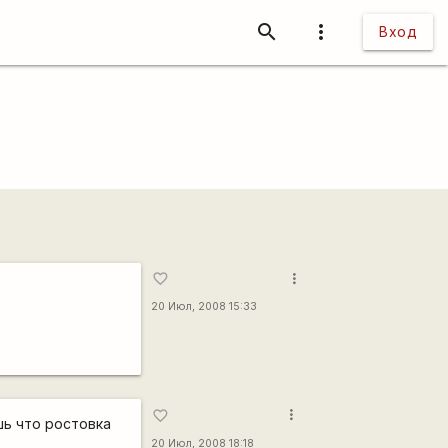
search
more_vert
Вход
more_vert
favorite_border
20 Июл, 2008 15:33
more_vert
favorite_border
шь что ростовка
20 Июл, 2008 18:18