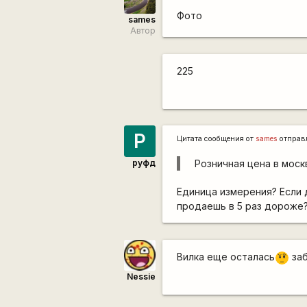
Фото
sames
Автор
225
Р
Цитата сообщения от
sames
отправ
руфд
Розничная цена в моск
Единица измерения? Если д
продаешь в 5 раз дороже
Вилка еще осталась
заб
???
Nessie