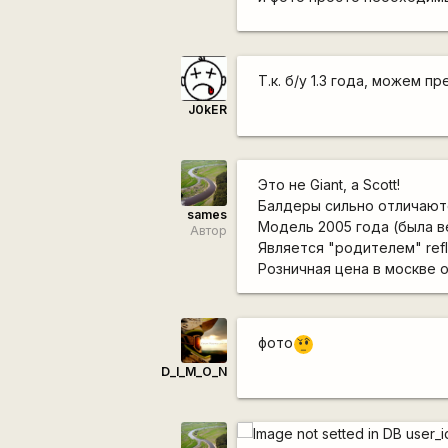
Т.к. б/у 1.3 года, можем 
J0kER
Это не Giant, а Scott!
Балдеры сильно отличаютс
sames
Модель 2005 года (была в
Автор
Является "родителем" refl
Розничная цена в москве 
фото
???
D_I_M_O_N