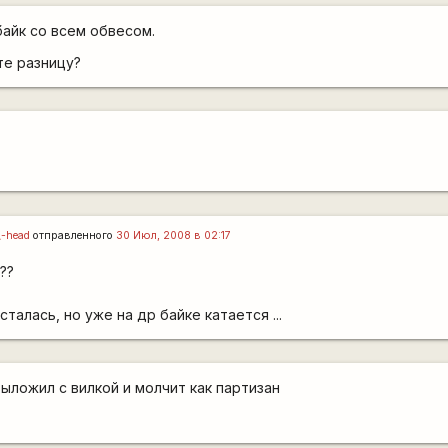
байк со всем обвесом.
те разницу?
\-head
отправленного
30 Июл, 2008 в 02:17
??
?
осталась, но уже на др байке катается ...
ыложил с вилкой и молчит как партизан