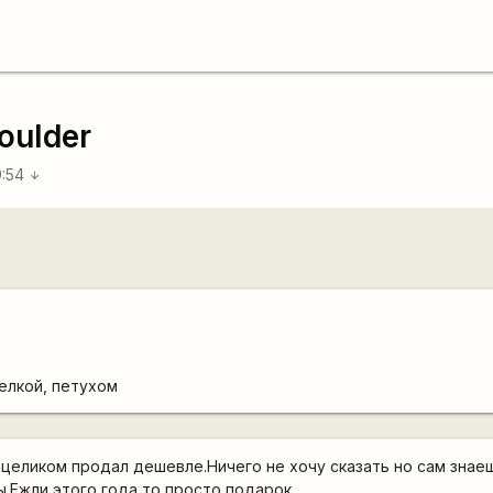
oulder
9:54
arrow_downward
елкой, петухом
 целиком продал дешевле.Ничего не хочу сказать но сам знае
.Ежли этого года то просто подарок.