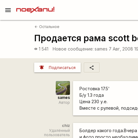
menu
Остальное
arrow_back
Продается рама scott b
1 541
Новое сообщение:
sames
7 Авг, 2008 1
visibility
notifications_active
share
Подписаться
Ростовка 17.5'
Б/у 1.3 года
sames
Цена 230 у.е.
Автор
Вместе с рулевой, подсид
chiz
Болдер какого года.Вчера
Удалённый
пользователь
и фото просто необходимы