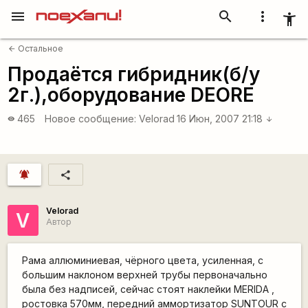
menu
search
more_vert
accessibility_new
Остальное
arrow_back
Продаётся гибридник(б/у
2г.),оборудование DEORE
465
Новое сообщение:
Velorad
16 Июн, 2007 21:18
visibility
arrow_downward
notifications_active
share
Velorad
V
Автор
Рама аллюминиевая, чёрного цвета, усиленная, с
большим наклоном верхней трубы первоначально
была без надписей, сейчас стоят наклейки MERIDA ,
ростовка 570мм, передний аммортизатор SUNTOUR с