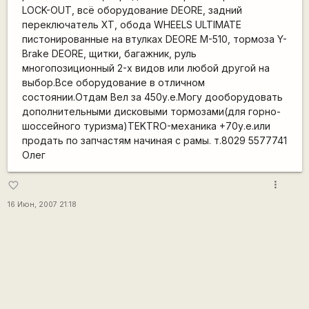
LOCK-OUT, всё оборудование DEORE, задний
переключатель XT, обода WHEELS ULTIMATE
пистонированные на втулках DEORE M-510, тормоза Y-
Brake DEORE, щитки, багажник, руль
многопозиционный 2-х видов или любой другой на
выбор.Все оборудование в отличном
состоянии.Отдам Вел за 450у.е.Могу дооборудовать
дополнительными дисковыми тормозами(для горно-
шоссейного туризма)TEKTRO-механика +70у.е.или
продать по запчастям начиная с рамы. т.8029 5577741
Олег
more_vert
favorite_border
16 Июн, 2007 21:18