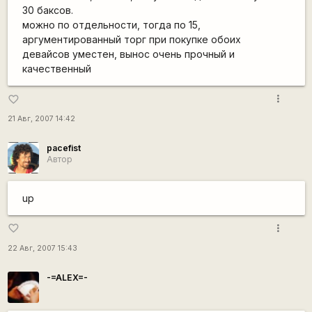
30 баксов.
можно по отдельности, тогда по 15,
аргументированный торг при покупке обоих
девайсов уместен, вынос очень прочный и
качественный
more_vert
favorite_border
21 Авг, 2007 14:42
pacefist
Автор
up
more_vert
favorite_border
22 Авг, 2007 15:43
-=ALEX=-