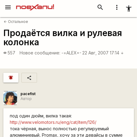
menu
search
more_vert
accessibility_new
Остальное
arrow_back
Продаётся вилка и рулевая
колонка
557
Новое сообщение:
-=ALEX=-
22 Авг, 2007 17:14
visibility
arrow_downward
notifications_active
share
pacefist
Автор
под один дюйм, вилка такая:
http://www.velomotors.ru/eng/cat/item/126/
тока чёрная, вынос полностью регулируемый
алюминиевый, Promax, хочу за эти девайсы в сумме