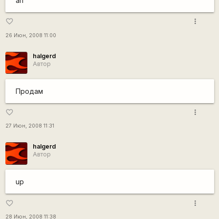
ап
more_vert
favorite_border
26 Июн, 2008 11:00
halgerd
Автор
Продам
more_vert
favorite_border
27 Июн, 2008 11:31
halgerd
Автор
up
more_vert
favorite_border
28 Июн, 2008 11:38