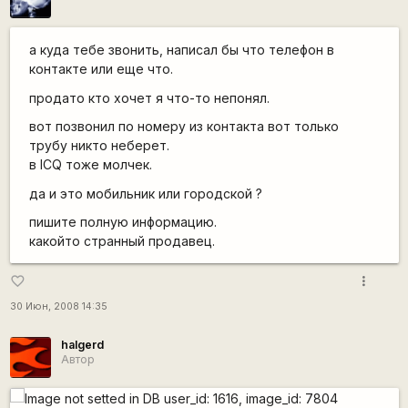
а куда тебе звонить, написал бы что телефон в
контакте или еще что.
продато кто хочет я что-то непонял.
вот позвонил по номеру из контакта вот только
трубу никто неберет.
в ICQ тоже молчек.
да и это мобильник или городской ?
пишите полную информацию.
какойто странный продавец.
more_vert
favorite_border
30 Июн, 2008 14:35
halgerd
Автор