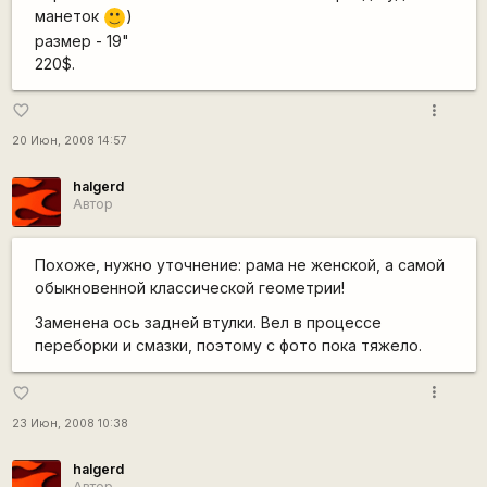
манеток
)
:)
размер - 19"
220$.
more_vert
favorite_border
20 Июн, 2008 14:57
halgerd
Автор
Похоже, нужно уточнение: рама не женской, а самой
обыкновенной классической геометрии!
Заменена ось задней втулки. Вел в процессе
переборки и смазки, поэтому с фото пока тяжело.
more_vert
favorite_border
23 Июн, 2008 10:38
halgerd
Автор