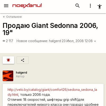
menu
search
more_vert
accessibility_new
Остальное
arrow_back
Продаю Giant Sedonna 2006,
19"
2 117
Новое сообщение:
halgerd
23 Июл, 2008 12:08
visibility
arrow_downward
notifications_active
share
halgerd
Автор
http://velo.by/catalog/giant/comfort26/sedona_sedona_la
dy.html
, только 2006 года.
Отличия: 18 скоростей, шифтеры grip shift(для
переключателей низкого класса они гораздо удобнее