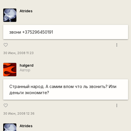
Atrides
звони +375296450191
more_vert
favorite_border
30 Июн, 2008 11:23
halgerd
Автор
Странный народ. А самим влом что ль звонить? Или
деньги экономите?
more_vert
favorite_border
30 Июн, 2008 12:36
Atrides