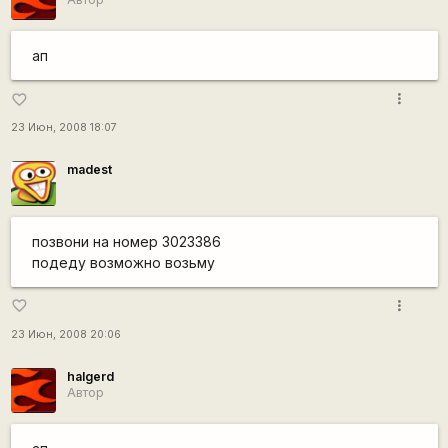
ап
more_vert
favorite_border
23 Июн, 2008 18:07
madest
позвони на номер 3023386
подеду возможно возьму
more_vert
favorite_border
23 Июн, 2008 20:06
halgerd
Автор