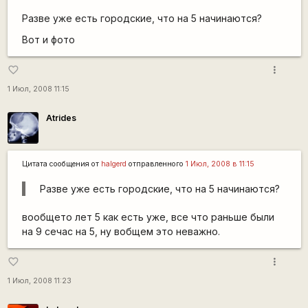
Разве уже есть городские, что на 5 начинаются?
Вот и фото
more_vert
favorite_border
1 Июл, 2008 11:15
Atrides
Цитата сообщения от
halgerd
отправленного
1 Июл, 2008 в 11:15
Разве уже есть городские, что на 5 начинаются?
вообщето лет 5 как есть уже, все что раньше были
на 9 сечас на 5, ну вобщем это неважно.
more_vert
favorite_border
1 Июл, 2008 11:23