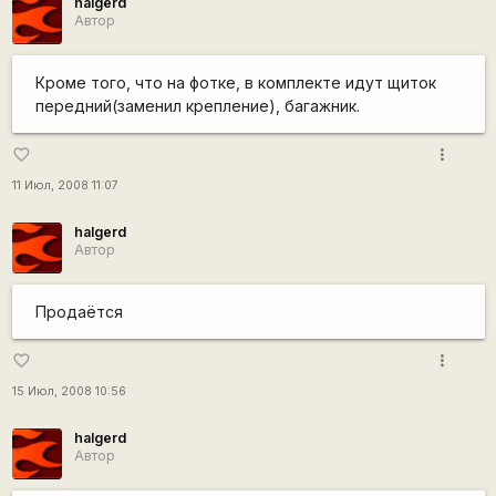
halgerd
Автор
Кроме того, что на фотке, в комплекте идут щиток
передний(заменил крепление), багажник.
more_vert
favorite_border
11 Июл, 2008 11:07
halgerd
Автор
Продаётся
more_vert
favorite_border
15 Июл, 2008 10:56
halgerd
Автор