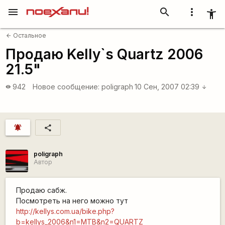
menu
search
more_vert
accessibility_new
Остальное
arrow_back
Продаю Kelly`s Quartz 2006
21.5"
942
Новое сообщение:
poligraph
10 Сен, 2007 02:39
visibility
arrow_downward
notifications_active
share
poligraph
Автор
Продаю сабж.
Посмотреть на него можно тут
http://kellys.com.ua/bike.php?
b=kellys_2006&n1=MTB&n2=QUARTZ