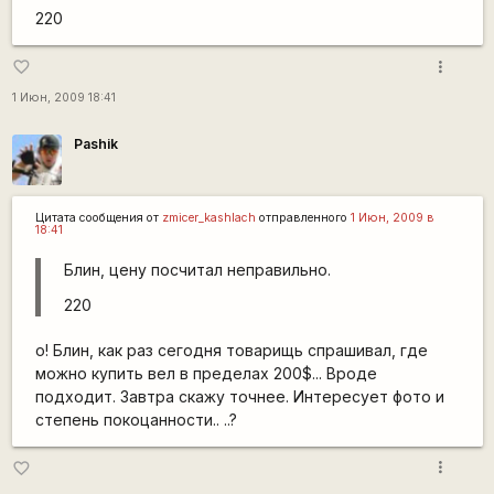
220
more_vert
favorite_border
1 Июн, 2009 18:41
Pashik
Цитата сообщения от
zmicer_kashlach
отправленного
1 Июн, 2009 в
18:41
Блин, цену посчитал неправильно.
220
о! Блин, как раз сегодня товарищь спрашивал, где
можно купить вел в пределах 200$... Вроде
подходит. Завтра скажу точнее. Интересует фото и
степень покоцанности.. ..?
more_vert
favorite_border