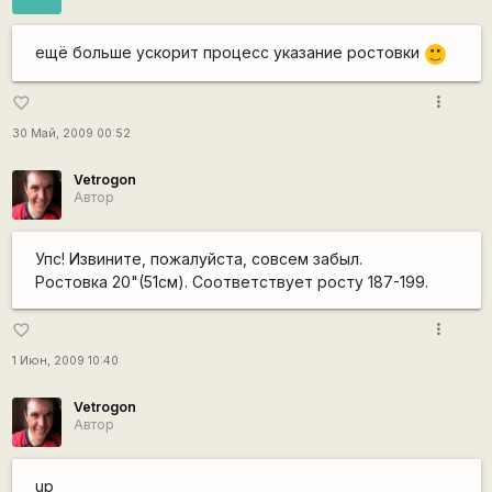
ещё больше ускорит процесс указание ростовки
:)
more_vert
favorite_border
30 Май, 2009 00:52
Vetrogon
Автор
Упс! Извините, пожалуйста, совсем забыл.
Ростовка 20"(51см). Соответствует росту 187-199.
more_vert
favorite_border
1 Июн, 2009 10:40
Vetrogon
Автор
up