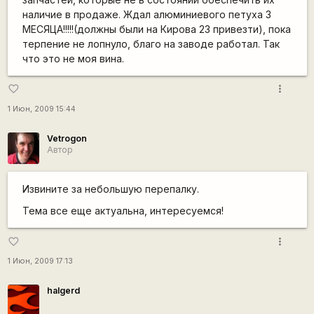
наличие в продаже. Ждал алюминиевого петуха 3
МЕСЯЦА!!!!!(должны были на Кирова 23 привезти), пока
терпение не лопнуло, благо на заводе работал. Так
что это не моя вина.
more_vert
favorite_border
1 Июн, 2009 15:44
Vetrogon
Автор
Извините за небольшую перепалку.
Тема все еще актуальна, интересуемся!
more_vert
favorite_border
1 Июн, 2009 17:13
halgerd