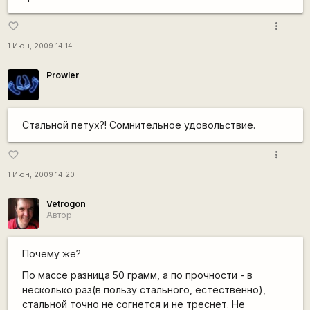
more_vert
favorite_border
1 Июн, 2009 14:14
Prowler
Стальной петух?! Сомнительное удовольствие.
more_vert
favorite_border
1 Июн, 2009 14:20
Vetrogon
Автор
Почему же?
По массе разница 50 грамм, а по прочности - в
несколько раз(в пользу стального, естественно),
стальной точно не согнется и не треснет. Не