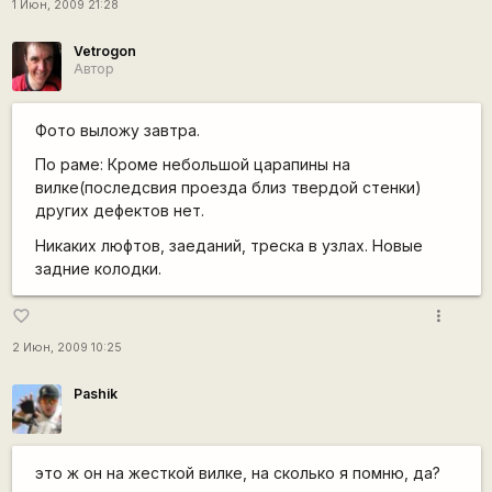
1 Июн, 2009 21:28
Vetrogon
Автор
Фото выложу завтра.
По раме: Кроме небольшой царапины на
вилке(последсвия проезда близ твердой стенки)
других дефектов нет.
Никаких люфтов, заеданий, треска в узлах. Новые
задние колодки.
more_vert
favorite_border
2 Июн, 2009 10:25
Pashik
это ж он на жесткой вилке, на сколько я помню, да?