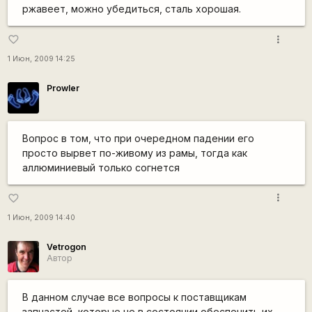
ржавеет, можно убедиться, сталь хорошая.
more_vert
favorite_border
1 Июн, 2009 14:25
Prowler
Вопрос в том, что при очередном падении его
просто вырвет по-живому из рамы, тогда как
аллюминиевый только согнется
more_vert
favorite_border
1 Июн, 2009 14:40
Vetrogon
Автор
В данном случае все вопросы к поставщикам
запчастей, которые не в состоянии обеспечить их