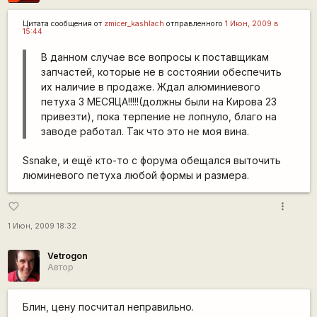
Цитата сообщения от
zmicer_kashlach
отправленного
1 Июн, 2009 в
15:44
В данном случае все вопросы к поставщикам
запчастей, которые не в состоянии обеспечить
их наличие в продаже. Ждал алюминиевого
петуха 3 МЕСЯЦА!!!!!(должны были на Кирова 23
привезти), пока терпение не лопнуло, благо на
заводе работал. Так что это не моя вина.
Ssnake, и ещё кто-то с форума обещался выточить
люминевого петуха любой формы и размера.
more_vert
favorite_border
1 Июн, 2009 18:32
Vetrogon
Автор
Блин, цену посчитал неправильно.