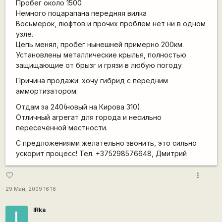
Пробег около 1500
Немного поцарапана передняя вилка
Восьмерок, люфтов и прочих проблем нет ни в одном
узле.
Цепь менял, пробег нынешней примерно 200км.
Установлены металлические крылья, полностью
защищающие от брызг и грязи в любую погоду
Причина продажи: хочу гибрид с передним
аммортизатором.
Отдам за 240(новый на Кирова 310).
Отличный агрегат для города и несильно
пересеченной местности.
С предложениями желательно звонить, это сильно
ускорит процесс! Тел. +375298576648, Дмитрий
more_vert
favorite_border
29 Май, 2009 16:16
IRka
I