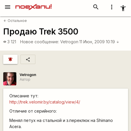
menu
search
more_vert
accessibility_new
Остальное
arrow_back
Продаю Trek 3500
3 121
Новое сообщение:
Vetrogon
11 Июн, 2009 10:19
visibility
arrow_downward
notifications_active
share
Vetrogon
Автор
Описание тут:
http://trek.velomir.by/catalog/view/4/
Отличие от серийного:
Менял петух на стальной и з.переклюк на Shimano
Acera.