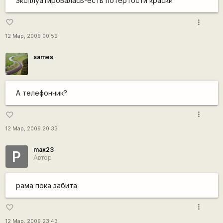
эксплуатировалась-есть потертости краски
more_vert
favorite_border
12 Мар, 2009 00:59
sames
A телефончик?
more_vert
favorite_border
12 Мар, 2009 20:33
max23
P
Автор
рама пока забита
more_vert
favorite_border
12 Мар, 2009 23:43