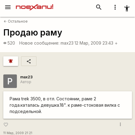
menu
search
more_vert
accessibility_new
Остальное
arrow_back
Продаю раму
520
Новое сообщение:
max23
12 Мар, 2009 23:43
visibility
arrow_downward
notifications_active
share
max23
P
Автор
Рама trek 3500, в отл. Состоянии, раме 2
года.каталась девушка.18". к раме-стоковая вилка с
подседельной.
more_vert
favorite_border
11 Мар, 2009 21:21