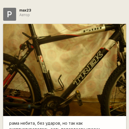
max23
P
Автор
рама небита, без ударов, но так как