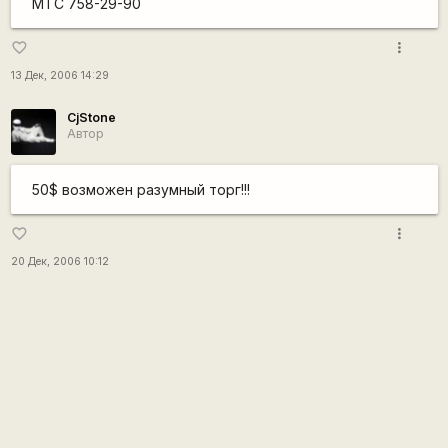
МТС 758-29-90
more_vert
favorite_border
13 Дек, 2006 14:29
CjStone
Автор
50$ возможен разумный торг!!!
more_vert
favorite_border
20 Дек, 2006 10:12