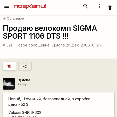
menu
search
more_vert
accessibility_new
Остальное
arrow_back
Продаю велокомп SIGMA
SPORT 1106 DTS !!!
521
Новое сообщение:
CjStone
20 Дек, 2006 10:12
visibility
arrow_downward
notifications_active
share
CjStone
Автор
Новый, 11 функций, безпроводной, в коробке
цена - 52 $
Velcom 3-606-608