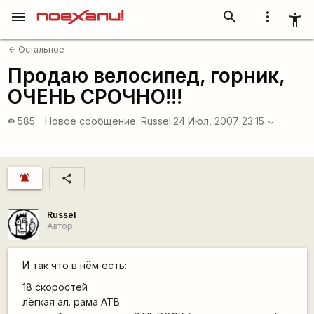
menu
search
more_vert
accessibility_new
Остальное
arrow_back
Продаю велосипед, горник,
ОЧЕНЬ СРОЧНО!!!
585
Новое сообщение:
Russel
24 Июл, 2007 23:15
visibility
arrow_downward
notifications_active
share
Russel
Автор
И так что в нём есть:
18 скоростей
лёгкая ал. рама АТВ