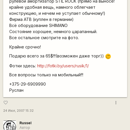
рулевой амортизатор STIL ROCK (прямо на выносе!
крайне удобная вещь, намного облегчает
конструкцию, и нечем не уступает обычному!)
Фирма АТВ (куплен в германии)
Всё оборудование SHIMANO
Состояние хорошее, немного царапанный.
Все остальное смотрите на фото.
Крайне срочно!
Подарю всего за 65$!!!(возможен даже торг))
;)
Фотки здесь:
http://fotki.by/users/rusik/1/
Все вопросы только на мобильный!!!
+375-29-6909990
Руслан
more_vert
favorite_border
24 Июл, 2007 15:32
Russel
Автор