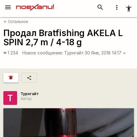
menu
search
more_vert
accessibility_new
Остальное
arrow_back
Продал Bratfishing AKELA L
SPIN 2,7 m / 4-18 g
1 234
Новое сообщение:
Турнгайт
30 Янв, 2018 14:17
visibility
arrow_downward
notifications_active
share
Турнгайт
Т
Автор