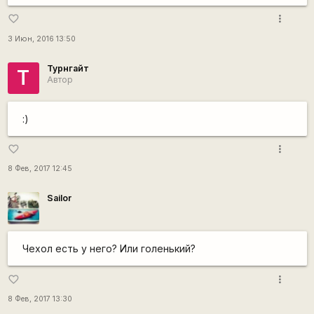
more_vert
favorite_border
3 Июн, 2016 13:50
Турнгайт
Т
Автор
:)
more_vert
favorite_border
8 Фев, 2017 12:45
Sailor
Чехол есть у него? Или голенький?
more_vert
favorite_border
8 Фев, 2017 13:30