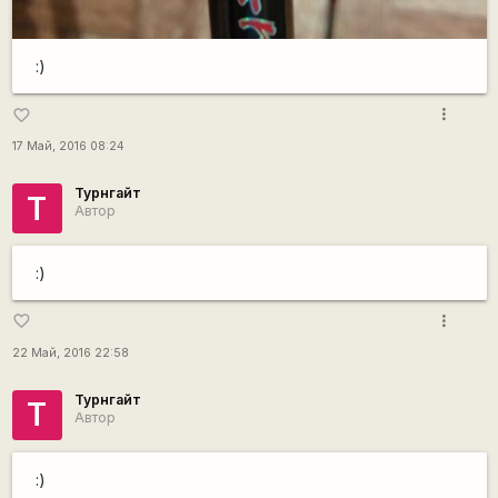
:)
more_vert
favorite_border
17 Май, 2016 08:24
Турнгайт
Т
Автор
:)
more_vert
favorite_border
22 Май, 2016 22:58
Турнгайт
Т
Автор
:)